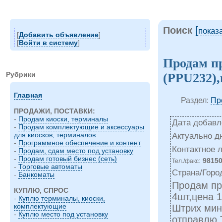
Поиск
[
показ
[
Добавить объявление
]
[
Войти в систему
]
Продам п
Рубрики
(PPU232)
Главная
Раздел:
Пр
ПРОДАЖИ, ПОСТАВКИ:
-
Продам киоски, терминалы
Дата добавле
-
Продам комплектующие и аксессуары
для киосков, терминалов
Актуально д
-
Программное обеспечение и контент
Контактное 
-
Продам, сдам место под установку
-
Продам готовый бизнес (сеть)
:
9815
Тел./факс
-
Торговые автоматы
Страна/Горо
-
Банкоматы
Продам пр
КУПЛЮ, СПРОС
4шт,цена 
-
Куплю терминалы, киоски,
комплектующие
Штрих мин
-
Куплю место под установку
отправлю 