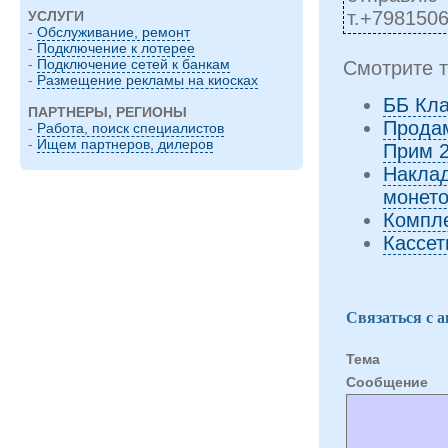
т.+798150
УСЛУГИ
-
Обслуживание, ремонт
-
Подключение к лотерее
-
Подключение сетей к банкам
Смотрите т
-
Размещение рекламы на киосках
ББ Кла
ПАРТНЕРЫ, РЕГИОНЫ
Продам
-
Работа, поиск специалистов
-
Ищем партнеров, дилеров
Прим 
Наклад
монет
Компл
Кассет
Связаться с 
Тема
Cообщение