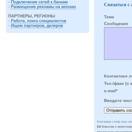
-
Подключение сетей к банкам
Связаться с
-
Размещение рекламы на киосках
ПАРТНЕРЫ, РЕГИОНЫ
Тема
-
Работа, поиск специалистов
Cообщение
-
Ищем партнеров, дилеров
Контактное л
Тел./факс (с 
e-mail*
Введите чис
Ключевые слова (нас на
ББ Классик с монетопр
предлагает монетопри