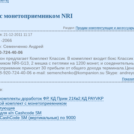
крыть
 с монетоприемником NRI
Раздел:
Продам комплектующие и аксессуары
: 21-12-2011 11:17
-2066
: Семенченко Андрей
о
0-724-40-06
н предлагает Комплект Классик. В коммплект входит:бокс Классик
иком NRI-G13, 2 мешка с петлями на 1200 монет, и соеденительн
оприемник приносит 30 прибыли от общего дохода терминала.Цена
:8-920-724-40-06 e-mail:
semenchenko@kompanion.su
Skype: andrey
Показа
е:
комплекты доработок ФР, КД Прим 21Кв2,КД PAYVKP
ой комплект с монетоприемником
ктующие
 для к/п Cashcode SM
CashCode SM (вертикальные) по 9000