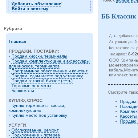
показать/c
[
Добавить объявление
]
[
Войти в систему
]
ББ Классик
Рубрики
Дата добавления
Главная
Актуально дней:
Контактное лиц
ПРОДАЖИ, ПОСТАВКИ:
:
8-92
Тел./факс
-
Продам киоски, терминалы
ООО Компаньо
-
Продам комплектующие и аксессуары
монетоприемн
для киосков, терминалов
кабель.Монет
-
Программное обеспечение и контент
комплект. тел
-
Продам, сдам место под установку
-
Продам готовый бизнес (сеть)
-
Торговые автоматы
-
Банкоматы
Смотрите такж
КУПЛЮ, СПРОС
Продам 
-
Куплю терминалы, киоски,
Накладн
комплектующие
Компле
-
Куплю место под установку
Кассеты
Продаю 
УСЛУГИ
-
Обслуживание, ремонт
-
Подключение к лотерее