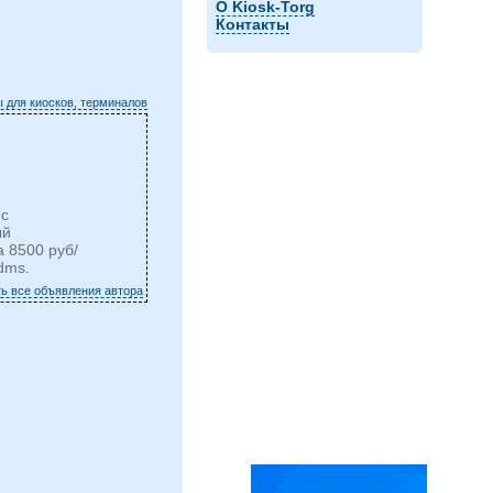
О Kiosk-Torg
Контакты
 для киосков, терминалов
 с
ый
 8500 руб/
dms.
ть все объявления автора