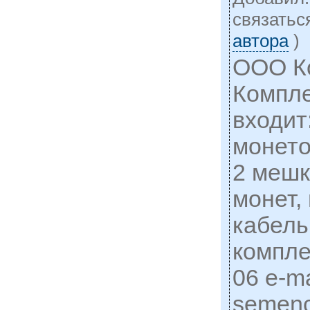
cвязатьс
автора
)
ООО К
Компле
входит
монето
2 мешк
монет,
кабель
компле
06 e-ma
semen