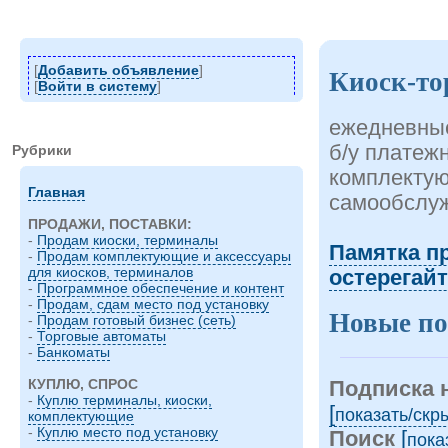
[
Добавить объявление
]
Киоск-то
[
Войти в систему
]
ежедневные
б/у платеж
Рубрики
комплектую
Главная
самообслу
ПРОДАЖИ, ПОСТАВКИ:
-
Продам киоски, терминалы
Памятка п
-
Продам комплектующие и аксессуары
для киосков, терминалов
остерегай
-
Программное обеспечение и контент
-
Продам, сдам место под установку
Новые по
-
Продам готовый бизнес (сеть)
-
Торговые автоматы
-
Банкоматы
КУПЛЮ, СПРОС
Подписка 
-
Куплю терминалы, киоски,
[
показать/cкр
комплектующие
-
Куплю место под установку
Поиск
[
пока