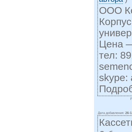
ООО К
Корпус
универ
Цена —
тел: 8
semen
skype: 
Подро
Дата добавления:
26-1
Кассет