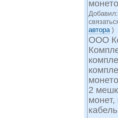
монет
Добавил
cвязатьс
автора
)
ООО К
Компле
компле
компле
монето
2 мешк
монет,
кабель