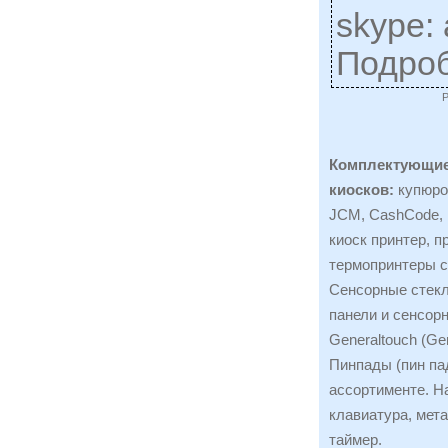
skype: 
Подро
Комплектующие
киосков:
купюро
JCM, CashCode, 
киоск принтер, пр
термопринтеры cit
Сенсорные стекл
панели и сенсорн
Generaltouch (Gen
Пинпады (пин пад
ассортименте. Н
клавиатура, мета
таймер.