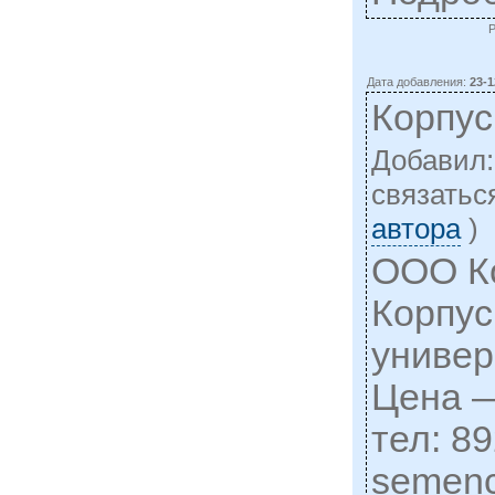
Дата добавления:
23-1
Корпус
Добавил
cвязатьс
автора
)
ООО К
Корпус
универ
Цена —
тел: 8
semen