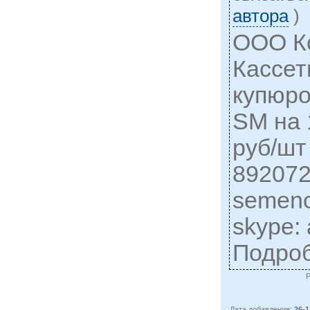
автора
)
ООО К
Кассет
купюр
SM на 
руб/шт
892072
semen
skype: 
Подро
Дата добавления:
26-1