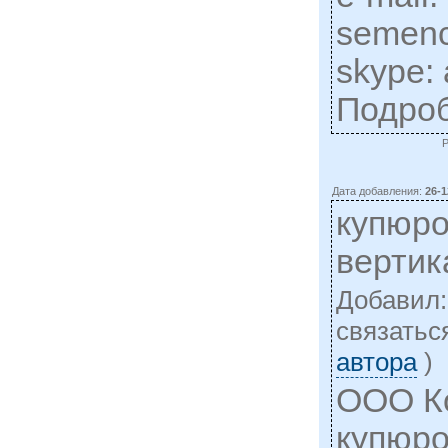
semen
skype: 
Подро
Дата добавления:
26-1
купюр
верти
Добавил
cвязатьс
автора
)
ООО К
купюр