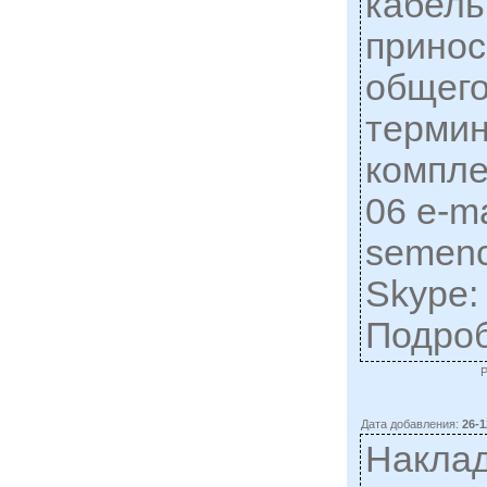
кабель
принос
общего
термин
компле
06 e-ma
semen
Skype:
Подро
Дата добавления:
26-1
Наклад