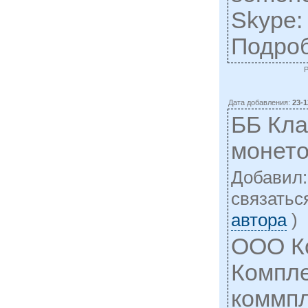
Skype:
Подро
Дата добавления:
23-1
ББ Кла
монет
Добавил
cвязатьс
автора
)
ООО К
Компле
коммпл