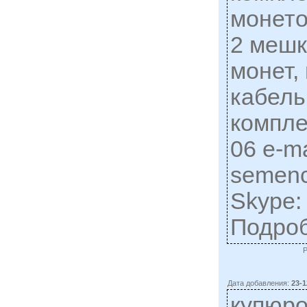
монето
2 мешк
монет,
кабель
компле
06 e-ma
semen
Skype:
Подро
Дата добавления:
23-1
купюр