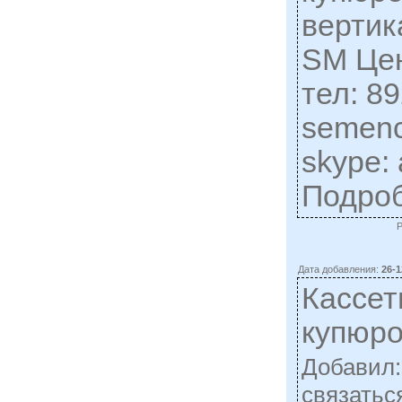
вертик
SM Цен
тел: 8
semen
skype: 
Подро
Дата добавления:
26-1
Кассет
купюр
Добавил
cвязатьс