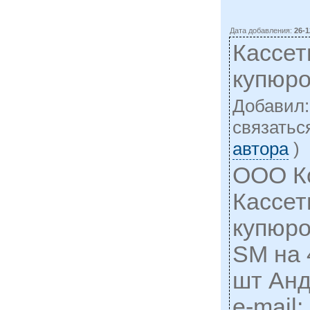
Дата добавления:
26-1
Кассет
купюр
Добавил
cвязатьс
автора
)
ООО К
Кассет
купюр
SM на 
шт Анд
e-mail: