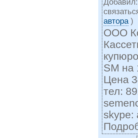
Добавил
cвязатьс
автора
)
ООО К
Кассет
купюр
SM на 
Цена 3
тел: 8
semen
skype: 
Подро