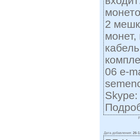
входит
монето
2 мешк
монет,
кабель
компле
06 e-ma
semen
Skype:
Подро
Дата добавления:
26-1