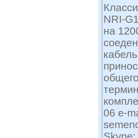
Класси
NRI-G1
на 120
соеде
кабель
принос
общего
термин
компле
06 e-ma
semen
Skype: