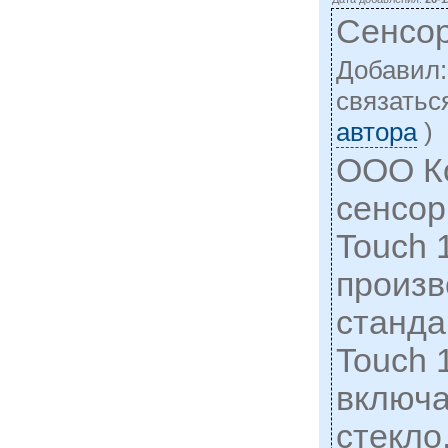
Сенсор
Добавил
cвязатьс
автора
)
ООО К
сенсор
Touch 
произ
станда
Touch 
включа
стекло