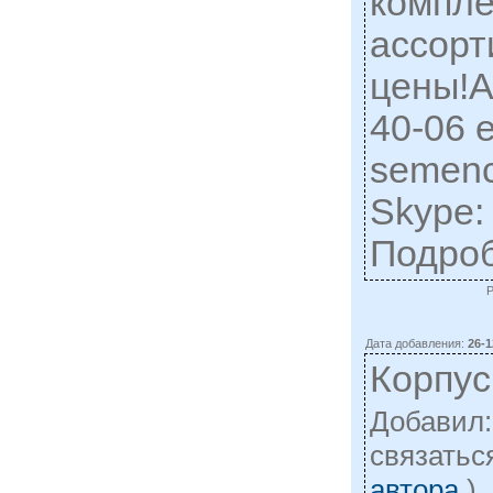
компле
ассорт
цены!А
40-06 e
semen
Skype:
Подро
Дата добавления:
26-1
Корпус
Добавил
cвязатьс
автора
)