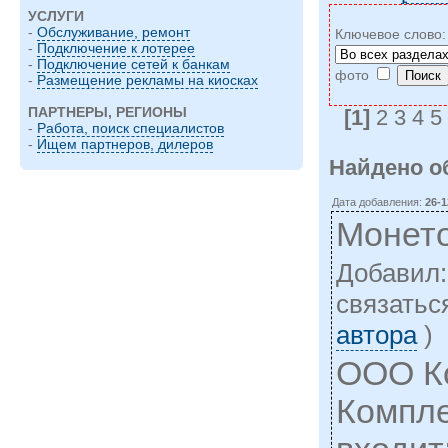
УСЛУГИ
-
Обслуживание, ремонт
Ключевое слово
-
Подключение к лотерее
-
Подключение сетей к банкам
фото
-
Размещение рекламы на киосках
ПАРТНЕРЫ, РЕГИОНЫ
[1]
2 3 4 5
-
Работа, поиск специалистов
-
Ищем партнеров, дилеров
Найдено о
Дата добавления:
26-1
Монето
Добавил
cвязатьс
автора
)
ООО К
Компле