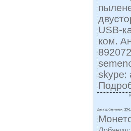
пылене
двусто
USB-ка
ком. А
892072
semen
skype: 
Подро
Дата добавления:
23-1
Монето
Добавил