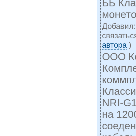
ББ Кла
монет
Добавил
cвязатьс
автора
)
ООО К
Компле
коммпл
Класси
NRI-G1
на 120
соеде