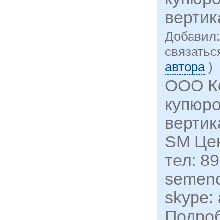
верти
Добавил
cвязатьс
автора
)
ООО К
купюр
вертик
SM Цен
тел: 8
semen
skype: 
Подро