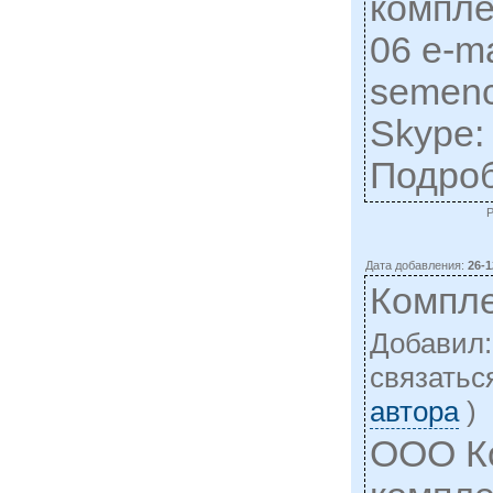
компле
06 e-ma
semen
Skype:
Подро
Дата добавления:
26-1
Компл
Добавил
cвязатьс
автора
)
ООО К