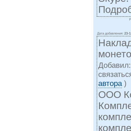
Подро
Дата добавления:
23-1
Наклад
монет
Добавил
cвязатьс
автора
)
ООО К
Компле
компле
компле