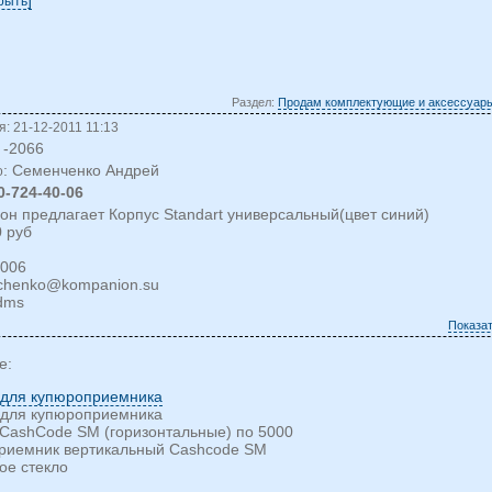
крыть
Раздел:
Продам комплектующие и аксессуары
: 21-12-2011 11:13
-2066
: Семенченко Андрей
о
0-724-40-06
н предлагает Корпус Standart универсальный(цвет синий)
 руб
4006
chenko@kompanion.su
ydms
Показа
е:
 для купюроприемника
 для купюроприемника
CashCode SM (горизонтальные) по 5000
риемник вертикальный Cashcode SM
ое стекло