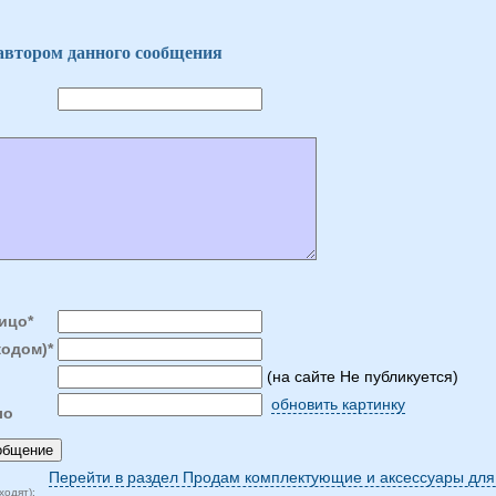
 автором данного сообщения
ицо*
кодом)*
(на сайте Не публикуется)
обновить картинку
ло
Перейти в раздел Продам комплектующие и аксессуары для
ходят):