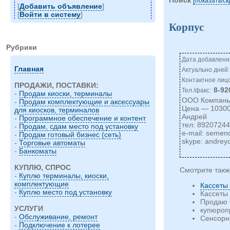
показать/c
[
Добавить объявление
]
[
Войти в систему
]
Корпус
Рубрики
Дата добавления
Главная
Актуально дней:
Контактное лиц
ПРОДАЖИ, ПОСТАВКИ:
:
8-92
Тел./факс
-
Продам киоски, терминалы
ООО Компаньо
-
Продам комплектующие и аксессуары
Цена — 10300
для киосков, терминалов
Андрей
-
Программное обеспечение и контент
тел: 8920724
-
Продам, сдам место под установку
e-mail:
semen
-
Продам готовый бизнес (сеть)
skype: andre
-
Торговые автоматы
-
Банкоматы
КУПЛЮ, СПРОС
Смотрите такж
-
Куплю терминалы, киоски,
комплектующие
Кассеты
-
Куплю место под установку
Кассеты
Продаю 
УСЛУГИ
купюроп
-
Обслуживание, ремонт
Сенсорн
-
Подключение к лотерее