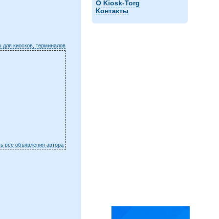
О Kiosk-Torg
Контакты
 для киосков, терминалов
ть все объявления автора