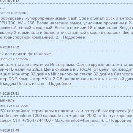
4-2018 21:12
алы
заться c автором )
оборудованы купюроприемниками Cash Code c Smart Stick и антиф
PPU 700, AV – 268. Везде навесные замки, усилиные проушины и 2-
ранжевый, серый и красный. Всего в наличии 18 терминалов. Везде
ившему 2 терминала и более отечественный стэкер в подарок. Звони
ю транспортной компанией. В... Подробнее
4-2018 17:52
ты для печати фото новые
вязаться c автором )
нстаматы для печати из Инстаграмм. Самые крутые инстаматы, к
ынке! В наличии 20шт. Цена снижена в 3 РАЗА! (от цены производит
тация: Монитор 32 дюйма ИК сенсорное стекло 32 дюйма Cashcode
тер DNP Компьютер H81+ 2 GB оперативная память + жесткий диск
 модем Печать из соц... Подробнее
4-2018 17:51
рминалы
вязаться c автором )
БУ лотерейные терминалы в платежных и лотерейных корпусах (ес
code sm+puloon 1000 cashcode sm + puloon 2000 от 5 штук хорошая
странам СНГ +79647744400 - Максим
info@4terminal.ru
... Подробнее
4-2018 17:49