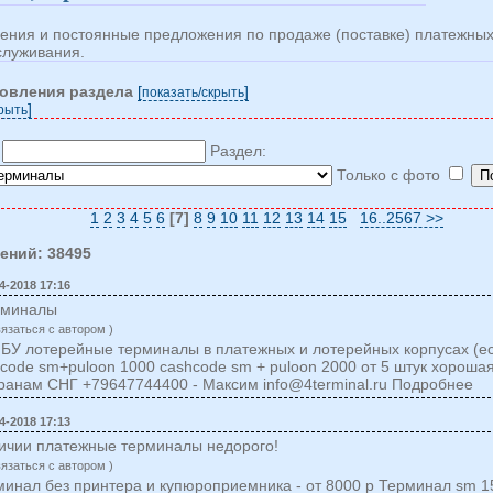
ения и постоянные предложения по продаже (поставке) платежных
служивания.
новления раздела
[
]
показать/cкрыть
]
крыть
:
Раздел:
Только с фото
1
2
3
4
5
6
[7]
8
9
10
11
12
13
14
15
16..2567 >>
ений: 38495
4-2018 17:16
рминалы
вязаться c автором )
БУ лотерейные терминалы в платежных и лотерейных корпусах (ес
code sm+puloon 1000 cashcode sm + puloon 2000 от 5 штук хорошая
странам СНГ +79647744400 - Максим
info@4terminal.ru
Подробнее
4-2018 17:13
личии платежные терминалы недорого!
вязаться c автором )
инал без принтера и купюроприемника - от 8000 р Терминал sm 15