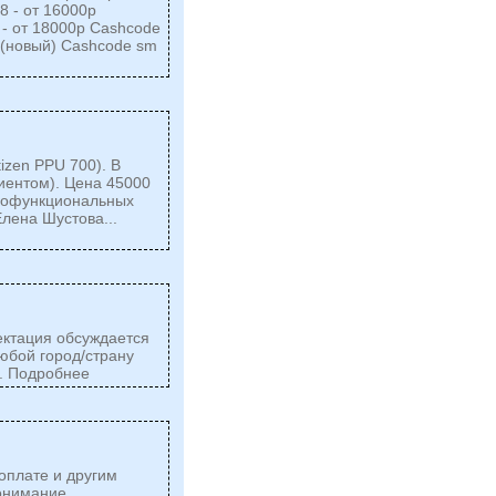
8 - от 16000р
 - от 18000р Cashcode
р (новый) Cashcode sm
zen PPU 700). В
лиентом). Цена 45000
огофункциональных
лена Шустова...
ктация обсуждается
любой город/страну
.. Подробнее
 оплате и другим
нимание...