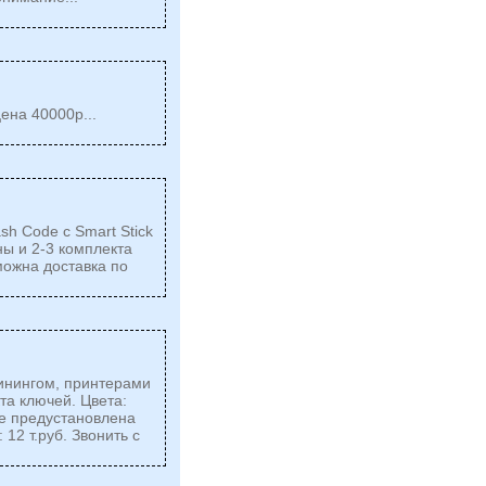
ена 40000р...
h Code c Smart Stick
ы и 2-3 комплекта
можна доставка по
инингом, принтерами
та ключей. Цвета:
де предустановлена
12 т.руб. Звонить с