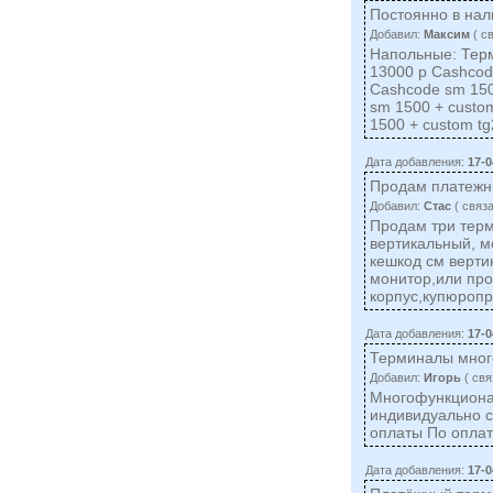
Постоянно в на
Добавил:
Максим
( c
Напольные: Терм
13000 р Cashcode
Cashcode sm 150
sm 1500 + custo
1500 + custom t
Дата добавления:
17-0
Продам платежн
Добавил:
Стас
( cвяз
Продам три терм
вертикальный, м
кешкод см верти
монитор,или про
корпус,купюропр
Дата добавления:
17-0
Терминалы мног
Добавил:
Игорь
( cвя
Многофункциона
индивидуально с
оплаты По оплат
Дата добавления:
17-0