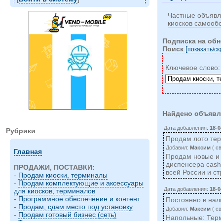
Частные объявл
киосков самооб
Подписка на об
Поиск
[
показать/c
Ключевое слово
Найдено объявл
Дата добавления:
18-0
Рубрики
Продам лото те
Добавил:
Максим
( c
Главная
Продам новые и 
диспенсера cash
ПРОДАЖИ, ПОСТАВКИ:
всей России и 
-
Продам киоски, терминалы
-
Продам комплектующие и аксессуары
Дата добавления:
18-0
для киосков, терминалов
-
Программное обеспечение и контент
Постоянно в на
-
Продам, сдам место под установку
Добавил:
Максим
( c
-
Продам готовый бизнес (сеть)
Напольные: Терм