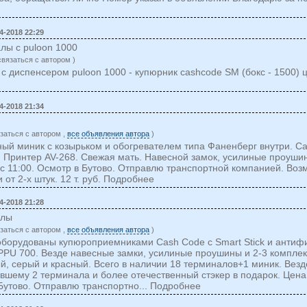
4-2018 22:29
лы с puloon 1000
cвязаться c автором )
 с диспенсером puloon 1000 - купюрник cashcode SM (бокс - 1500) ц
4-2018 21:34
заться c автором ,
все объявления автора
)
ый миник с козырьком и обогревателем типа Фаненберг внутри. Cas
 Принтер AV-268. Свежая мать. Навесной замок, усилиные проушин
 с 11:00. Осмотр в Бутово. Отправлю транспортной компанией. Воз
 от 2-х штук. 12 т. руб. Подробнее
4-2018 21:28
алы
заться c автором ,
все объявления автора
)
оборудованы купюроприемниками Cash Code c Smart Stick и антиф
PPU 700. Везде навесные замки, усилиные проушины и 2-3 комплек
й, серый и красный. Всего в наличии 18 терминалов+1 миник. Вез
вшему 2 терминала и более отечественный стэкер в подарок. Цена: 
 Бутово. Отправлю транспортно... Подробнее