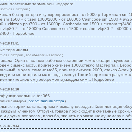
личии платежные терминалы недорого!
вязаться c автором )
инал без принтера и купюроприемника - от 8000 р Терминал sm 15
 sm 1500 + citizen 1000/2000 - от 16000р Cashcode sm 1500 + av26
0 + citizzen ppu700 - от 16000р, Cashcode sm 1500 + custom tg2480
m vkp80-2 - от 18000р Cashcode sm 1500 + custom vkp80-2 - 40000
g2480 - Подробнее
4-2018 13:51
ые терминалы
аться c автором , все объявления автора )
инала. Один в полном рабочем состоянии,комплектация: купюроп
одем сименс мс35, принтер ситизен 1000,стекло Мастер тач. Втор
кальный, модем сименс мс35, принтер ситизен 2000, стекло А-тач.(
вод или монитор или мать под замену) Третий терминал разукомпл
иемник кешкод см(треб.ремонта),модем сим... Подробнее
4-2018 10:16
офункциональные ter.066
заться c автором ,
все объявления автора
)
льные терминалы на прием и выдачу д/средств Комплектация обс
 каждым клиентом Отгрузка товара происходит в считанные сроки, 
е и другим вопросам, просьба, звонить по указанному номеру в об
4-2018 07:43