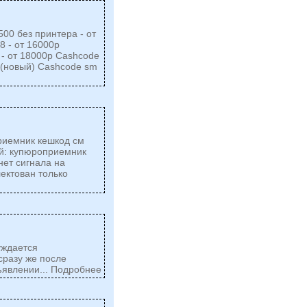
00 без принтера - от
8 - от 16000р
 - от 18000р Cashcode
р (новый) Cashcode sm
риемник кешкод см
ой: купюроприемник
нет сигнала на
ектован только
уждается
сразу же после
ъявлении... Подробнее