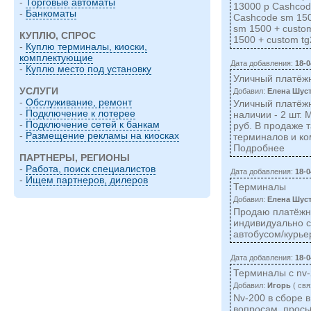
-
Торговые автоматы
13000 р Cashcode
-
Банкоматы
Cashcode sm 150
sm 1500 + custo
КУПЛЮ, СПРОС
1500 + custom t
-
Куплю терминалы, киоски,
комплектующие
Дата добавления:
18-0
-
Куплю место под установку
Уличный платёж
УСЛУГИ
Добавил:
Елена Шус
-
Обслуживание, ремонт
Уличный платёжн
-
Подключение к лотерее
наличии - 2 шт.
-
Подключение сетей к банкам
руб. В продаже 
-
Размещение рекламы на киосках
терминалов и ко
Подробнее
ПАРТНЕРЫ, РЕГИОНЫ
-
Работа, поиск специалистов
Дата добавления:
18-0
-
Ищем партнеров, дилеров
Терминалы
Добавил:
Елена Шус
Продаю платёжн
индивидуально с
автобусом/курье
Дата добавления:
18-0
Терминалы с nv-
Добавил:
Игорь
( cвя
Nv-200 в сборе 
вопросам, прось