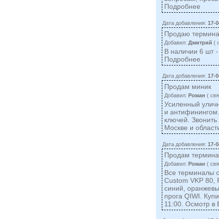
Подробнее
Дата добавления:
17-0
Продаю термина
Добавил:
Дмитрий
( 
В наличии 6 шт -
Подробнее
Дата добавления:
17-0
Продам миник
Добавил:
Роман
( cвя
Усиленный уличн
и антифинингом.
ключей. Звонить
Москве и области
Дата добавления:
17-0
Продам термин
Добавил:
Роман
( cвя
Все терминалы 
Custom VKP 80, 
синий, оранжевы
прога QIWI. Купи
11:00. Осмотр в