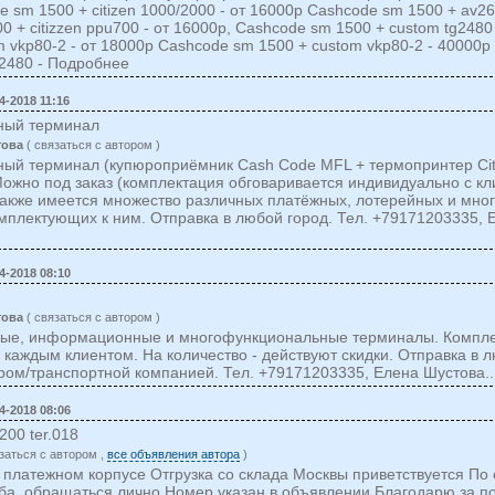
 sm 1500 + citizen 1000/2000 - от 16000р Cashcode sm 1500 + av26
0 + citizzen ppu700 - от 16000р, Cashcode sm 1500 + custom tg2480
m vkp80-2 - от 18000р Cashcode sm 1500 + custom vkp80-2 - 40000
g2480 - Подробнее
4-2018 11:16
ный терминал
това
( cвязаться c автором )
ый терминал (купюроприёмник Cash Code MFL + термопринтер Citi
 Можно под заказ (комплектация обговаривается индивидуально с к
также имеется множество различных платёжных, лотерейных и мн
мплектующих к ним. Отправка в любой город. Тел. +79171203335, Е
4-2018 08:10
това
( cвязаться c автором )
ые, информационные и многофункциональные терминалы. Компле
 каждым клиентом. На количество - действуют скидки. Отправка в 
ром/транспортной компанией. Тел. +79171203335, Елена Шустова.
4-2018 08:06
200 ter.018
заться c автором ,
все объявления автора
)
в платежном корпусе Отгрузка со склада Москвы приветствуется По
ба, обращаться лично Номер указан в объявлении Благодарю за по