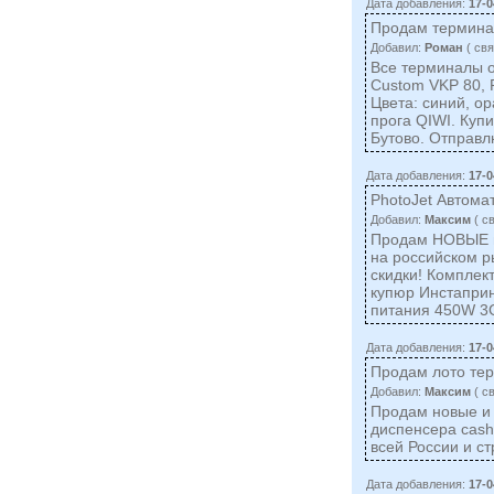
Дата добавления:
17-0
Продам термин
Добавил:
Роман
( cвя
Все терминалы 
Custom VKP 80, 
Цвета: синий, о
прога QIWI. Куп
Бутово. Отправл
Дата добавления:
17-0
PhotoJet Автома
Добавил:
Максим
( c
Продам НОВЫЕ и
на российском р
скидки! Комплек
купюр Инстаприн
питания 450W 3G
Дата добавления:
17-0
Продам лото те
Добавил:
Максим
( c
Продам новые и 
диспенсера cash
всей России и 
Дата добавления:
17-0