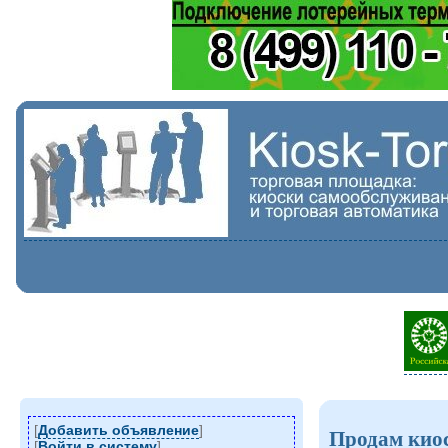
[
Добавить объявление
]
Продам кио
[
Войти в систему
]