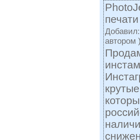
PhotoJ
печати
Добавил
автором 
Прода
инстам
Инста
крутые
которы
россий
наличи
снижен