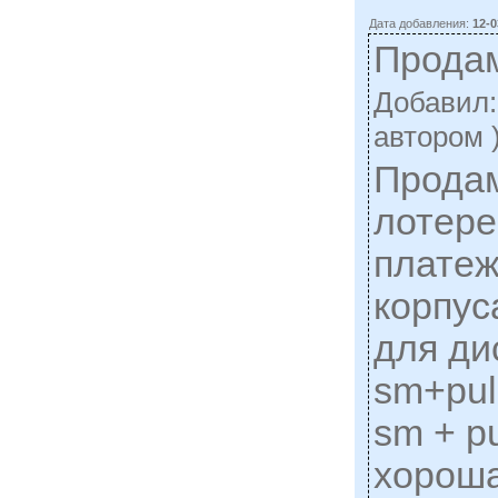
Дата добавления:
12-0
Прода
Добавил
автором 
Продам
лотере
платеж
корпус
для ди
sm+pul
sm + p
хороша