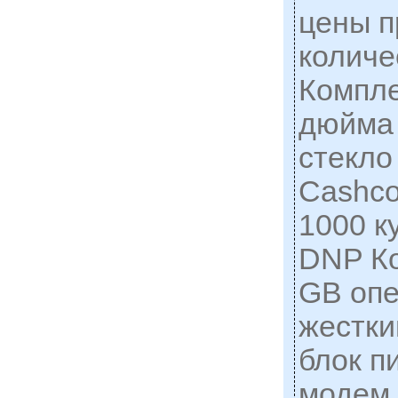
цены п
количе
Компле
дюйма
стекло
Cashco
1000 к
DNP К
GB опе
жестки
блок п
модем 