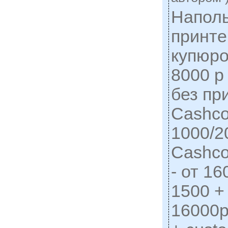
Наполь
принте
купюро
8000 р
без пр
Cashco
1000/2
Cashco
- от 1
1500 + 
16000р