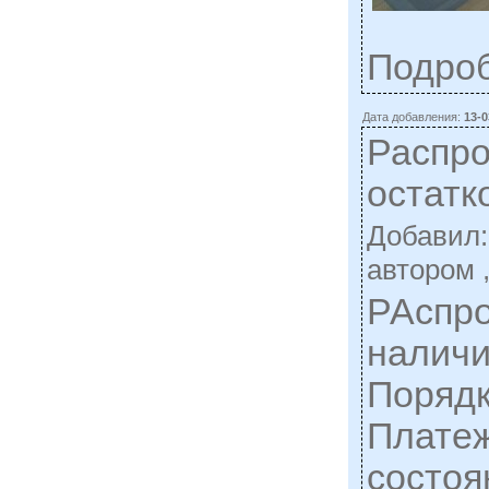
Подро
Дата добавления:
13-0
Распро
остатк
Добавил
автором 
РАспр
наличи
Порядк
Платеж
состоя