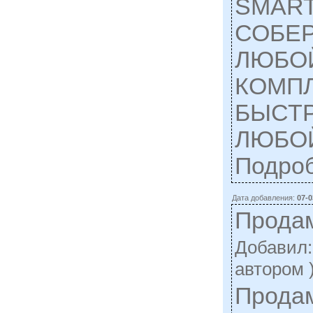
SMART
СОБЕР
ЛЮБО
КОМП
БЫСТР
ЛЮБОЙ
Подро
Дата добавления:
07-0
Прода
Добавил
автором 
Продам