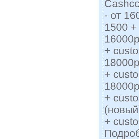
Cashco
- от 1
1500 + 
16000р
+ custo
18000р
+ custo
18000р
+ cust
(новый
+ custo
Подро