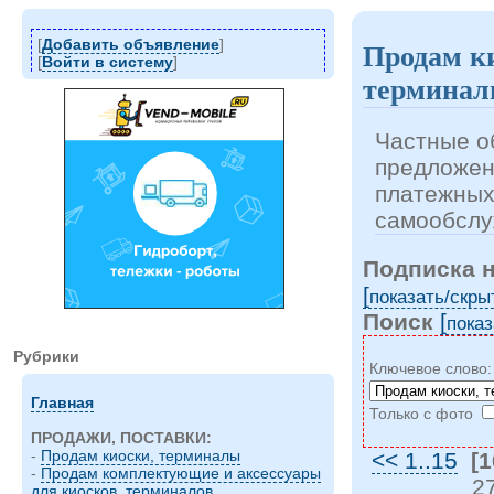
[
Добавить объявление
]
Продам к
[
Войти в систему
]
термина
Частные о
предложен
платежных
самообслу
Подписка 
[
показать/cкры
Поиск
[
показ
Рубрики
Ключевое слово
Главная
Только с фото
ПРОДАЖИ, ПОСТАВКИ:
-
Продам киоски, терминалы
<< 1..15
[1
-
Продам комплектующие и аксессуары
2
для киосков, терминалов