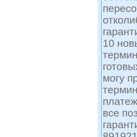
пересо
отколи
гарант
10 нов
термин
готовы
могу п
термин
платеж
все по
гарант
891921