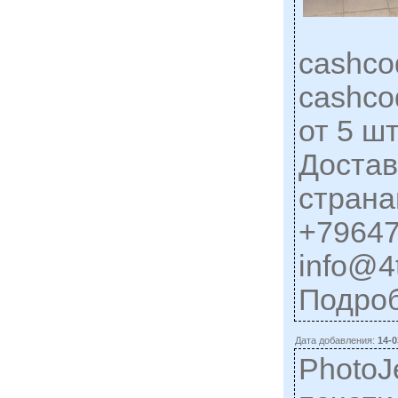
cashco
cashco
от 5 ш
Достав
стран
+79647
info@4t
Подро
Дата добавления:
14-0
PhotoJ