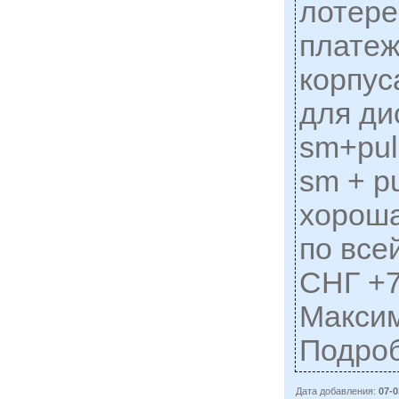
лотере
платеж
корпус
для ди
sm+pul
sm + p
хороша
по все
СНГ +7
Макси
Подро
Дата добавления:
07-0