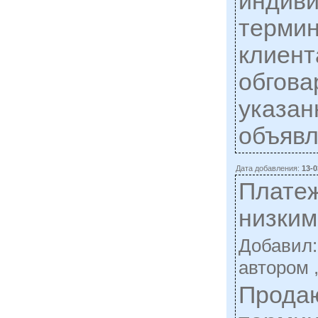
индиви
термин
клиент
обгова
указан
объявл
Дата добавления:
13-0
Плате
низким
Добавил
автором 
Прода