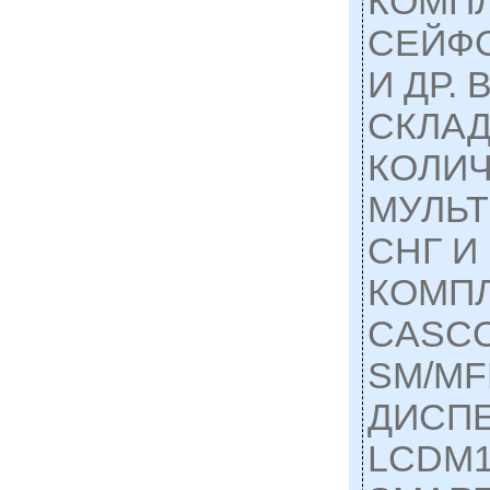
КОМП
СЕЙФ
И ДР.
СКЛА
КОЛИЧ
МУЛЬ
СНГ И
КОМП
CASC
SM/MF
ДИСП
LCDM1