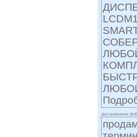
ДИСП
LCDM1
SMART
СОБЕР
ЛЮБО
КОМП
БЫСТР
ЛЮБОЙ
Подро
Дата добавления:
11-0
прода
терми