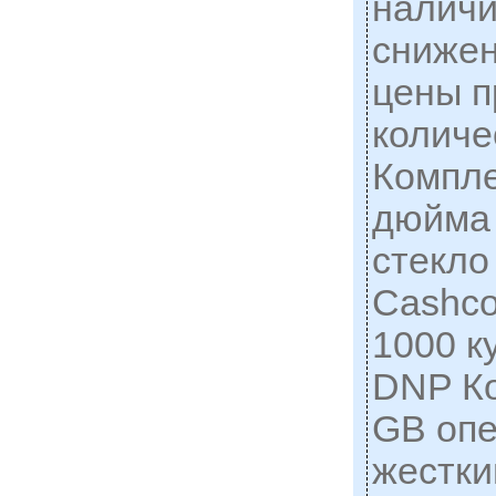
наличи
снижен
цены п
количе
Компле
дюйма
стекло
Cashco
1000 к
DNP К
GB опе
жестки