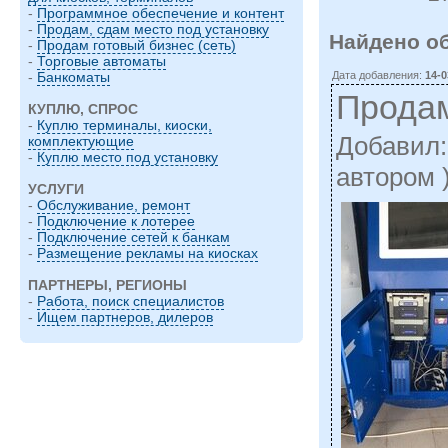
-
Программное обеспечение и контент
-
Продам, сдам место под установку
Найдено о
-
Продам готовый бизнес (сеть)
-
Торговые автоматы
Дата добавления:
14-0
-
Банкоматы
Прода
КУПЛЮ, СПРОС
-
Куплю терминалы, киоски,
Добавил
комплектующие
-
Куплю место под установку
автором 
УСЛУГИ
-
Обслуживание, ремонт
-
Подключение к лотерее
-
Подключение сетей к банкам
-
Размещение рекламы на киосках
ПАРТНЕРЫ, РЕГИОНЫ
-
Работа, поиск специалистов
-
Ищем партнеров, дилеров