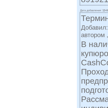
Дата добавления:
13-0
Термин
Добавил
автором 
В нали
купюр
CashCo
Проход
предп
подгот
Рассма