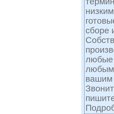
терми
низким
готовы
сборе 
Собст
произв
любые
любым
вашим 
Звонит
пишите
Подро