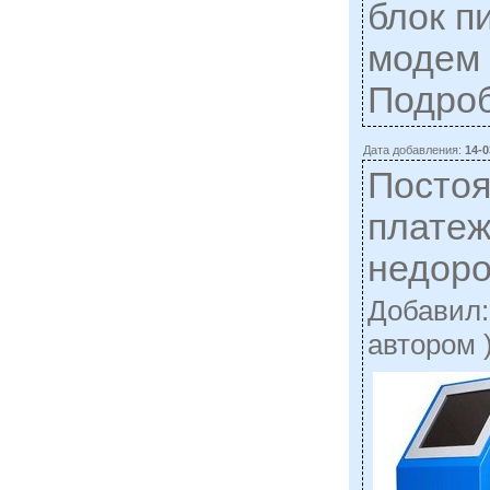
блок п
модем 
Подро
Дата добавления:
14-0
Постоя
плате
недоро
Добавил
автором 