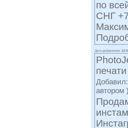
по все
СНГ +7
Макси
Подро
Дата добавления:
12-0
PhotoJ
печати
Добавил
автором 
Прода
инстам
Инста