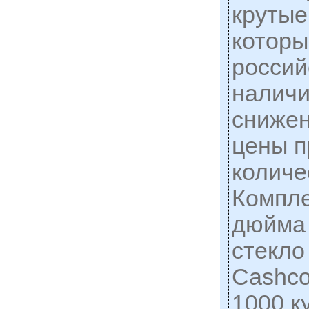
крутые
которы
россий
наличи
снижен
цены п
количе
Компле
дюйма
стекло
Cashco
1000 к