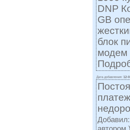
DNP К
GB опе
жестки
блок п
модем 
Подро
Дата добавления:
12-0
Постоя
плате
недоро
Добавил
автором 