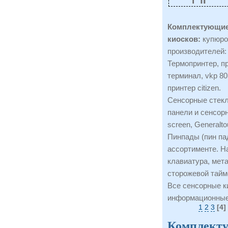
Комплектующие
киосков:
купюро
производителей:
Термопринтер, пр
терминал, vkp 80,
принтер citizen.
Сенсорные стекл
панели и сенсорн
screen, Generalto
Пинпады (пин пад
ассортименте. Н
клавиатура, мета
сторожевой тайм
Все сенсорные к
информационные
1
2
3
[4]
Комплекту