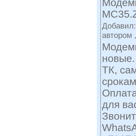
Модем
МС35.
Добавил
автором 
Модем
новые.
ТК, са
срокам
Оплат
для ва
Звонит
WhatsA