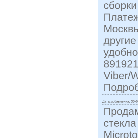
сборки
Платеж
Москвы
другие
удобно
891921
Viber/
Подро
Дата добавления:
30-0
Прода
стекла
Microt