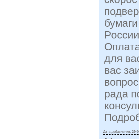
подве
бумаги
России
Оплат
для ва
вас за
вопрос
рада п
консул
Подро
Дата добавления:
29-0