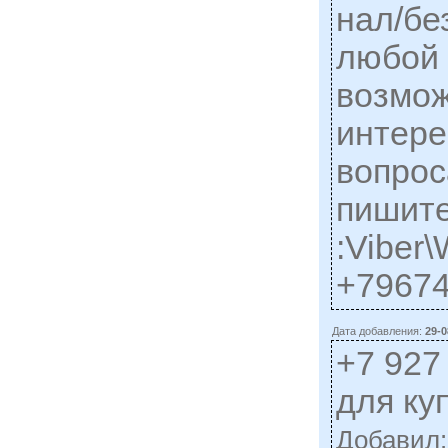
нал/бе
любой 
возмож
интер
вопрос
пишит
:Viber
+7967
Дата добавления:
29-0
+7 927
для ку
Добавил