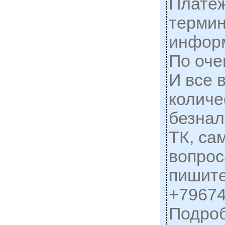
Плате
терми
информ
По оче
И все 
количе
безнал
ТК, са
вопрос
пишите
+79674
Подро