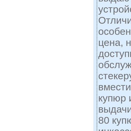
устрой
Отлич
особен
цена, 
доступ
обслуж
стекер
вмести
купюр 
выдачи
80 куп