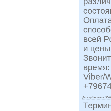
различ
состоя
Оплата
способ
всей Р
и цены
Звонит
время:
Viber/
+7967
Дата добавления:
30-0
Терми