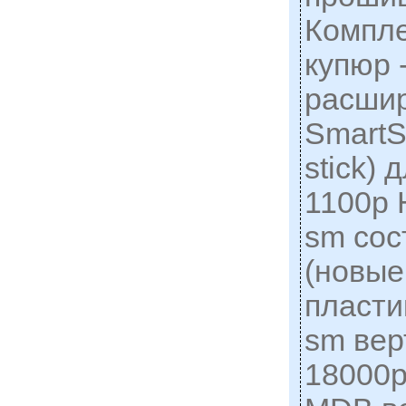
Компле
купюр 
расши
SmartS
stick)
1100р
sm сос
(новые
пласти
sm вер
18000р