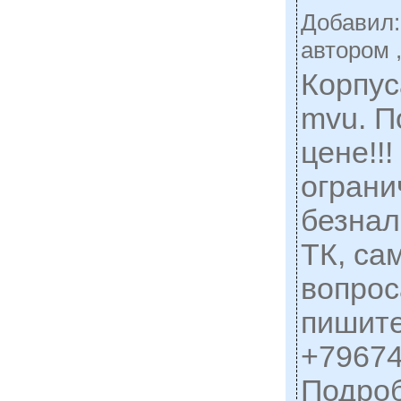
Добавил
автором 
Корпус
mvu. П
цене!!
ограни
безнал
ТК, са
вопрос
пишите
+79674
Подро