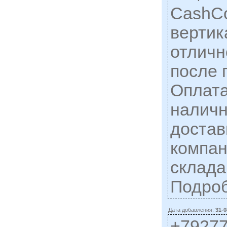
CashC
вертик
отличн
после 
Оплата
налич
достав
компан
склад
Подро
Дата добавления:
31-0
+7927