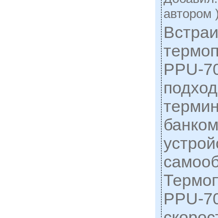
автором 
Встра
термоп
PPU-70
подход
термин
банком
устрой
самооб
Термоп
PPU-70
скорос