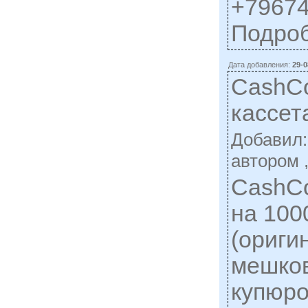
+79674
Подро
Дата добавления:
29-0
CashCo
кассет
Добавил
автором 
CashCo
на 100
(ориги
мешко
купюр