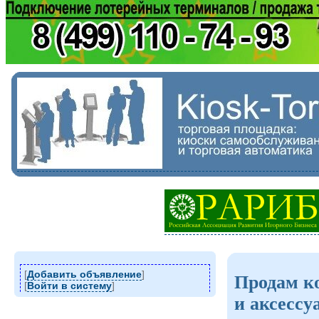
[
Добавить объявление
]
Продам к
[
Войти в систему
]
и аксессу