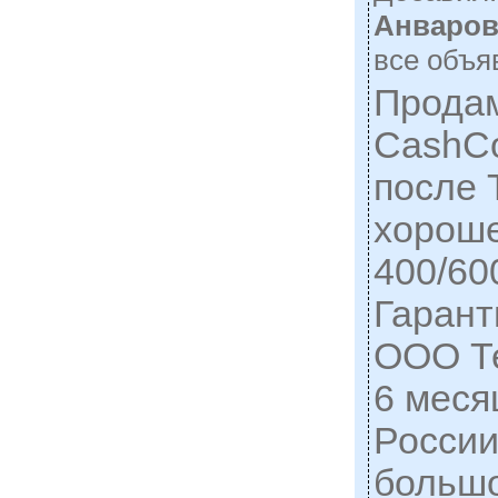
Анваров
все объя
Продам
CashC
после 
хороше
400/60
Гарант
ООО Те
6 меся
России
больш