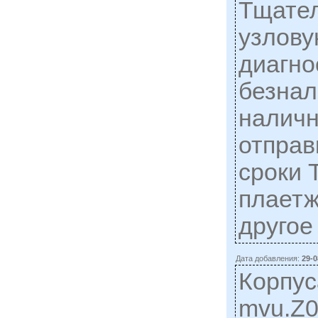
Тщател
узлову
диагно
безнал
наличн
отправ
сроки 
плаетж
другое
Дата добавления:
29-0
Корпус
mvu.Z