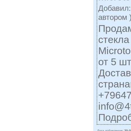
Добавил
автором 
Прода
стекла
Microt
от 5 ш
Достав
стран
+79647
info@4t
Подро
Дата добавления:
30-0