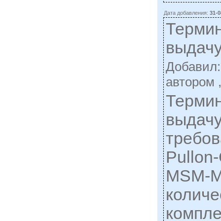
Дата добавления:
31-0
Термин
выдачу
Добавил
автором 
Термин
выдачу
требов
Pullon
MSM-M
количе
компле