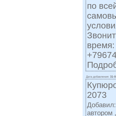
по все
самовы
услови
Звонит
время:
+79674
Подро
Дата добавления:
31-0
Купюр
2073
Добавил
автором 