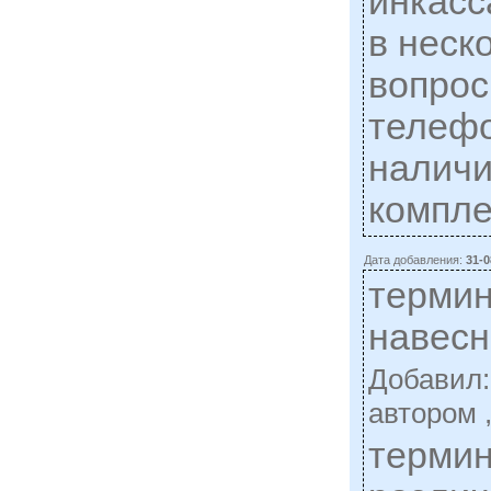
инкасс
в неск
вопрос
телефо
наличи
компле
Дата добавления:
31-0
терми
навесн
Добавил
автором 
термин