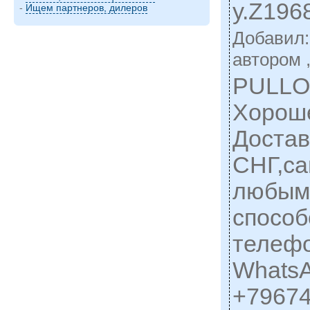
у.Z196
-
Ищем партнеров, дилеров
Добавил
автором 
PULLON
Хороше
Достав
СНГ,са
любым
способ
телефо
WhatsA
+79674