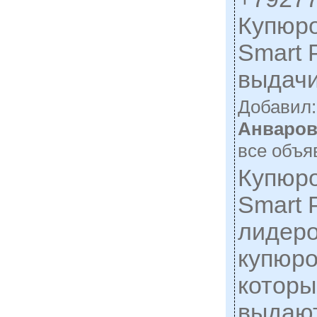
Купюро
Smart 
выдач
Добавил
Анваров
все объя
Купюр
Smart 
лидер
купюро
которы
выдают