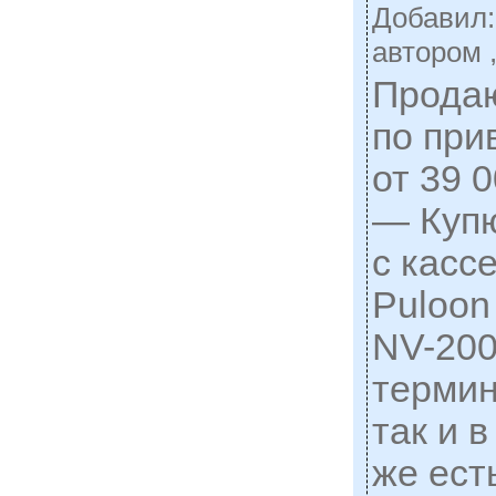
Добавил
автором 
Прода
по при
от 39 
— Куп
с кассе
Puloon
NV-200
термин
так и в
же ест