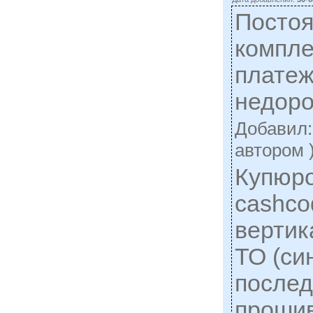
Постоя
компл
плате
недоро
Добавил
автором 
Купюр
cashco
вертик
ТО (си
послед
прошив