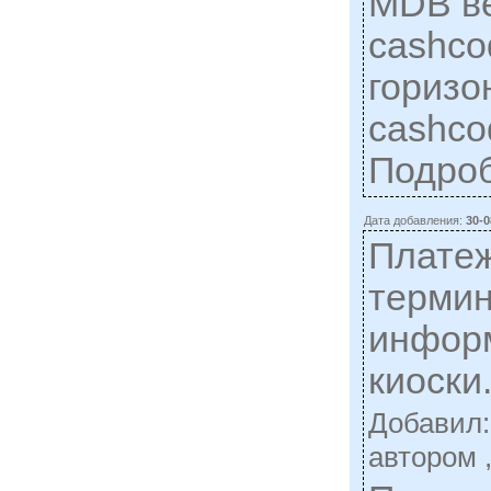
MDB в
cashco
горизо
cashcod
Подро
Дата добавления:
30-0
Плате
терми
инфор
киоски
Добавил
автором 