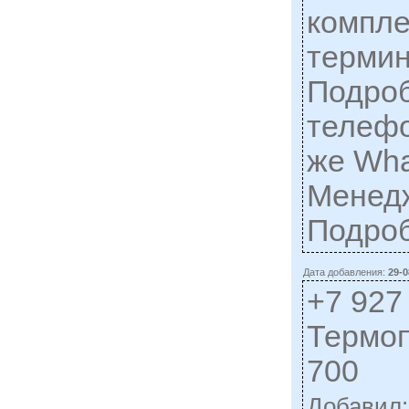
компл
термин
Подроб
телефо
же Wha
Менедж
Подро
Дата добавления:
29-0
+7 927
Термоп
700
Добавил