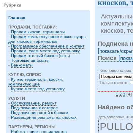
киосков, 
Рубрики
Актуальны
Главная
комплекту
ПРОДАЖИ, ПОСТАВКИ:
киосков, 
-
Продам киоски, терминалы
-
Продам комплектующие и аксессуары
для киосков, терминалов
Подписка 
-
Программное обеспечение и контент
[
показать/cкры
-
Продам, сдам место под установку
-
Продам готовый бизнес (сеть)
Поиск
[
показ
-
Торговые автоматы
-
Банкоматы
Ключевое слово
КУПЛЮ, СПРОС
-
Куплю терминалы, киоски,
Только с фото
комплектующие
-
Куплю место под установку
1
2
3
[4]
УСЛУГИ
-
Обслуживание, ремонт
Найдено о
-
Подключение к лотерее
-
Подключение сетей к банкам
-
Размещение рекламы на киосках
Дата добавления:
31-0
PULLON
ПАРТНЕРЫ, РЕГИОНЫ
-
Работа, поиск специалистов