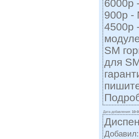
6000р 
900р -
4500р -
модуле
SM гор
для SM
гарант
пишите
Подро
Дата добавления:
10-0
Диспен
Добавил