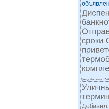
объявлен
Диспен
банкно
Отправ
сроки 
привет
термоб
компл
Дата добавления:
10-0
Уличны
терми
Добавил