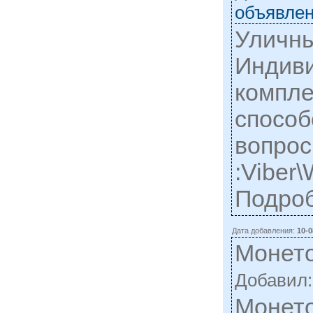
объявлен
Уличны
Индиви
компле
способ
вопрос
:Viber
Подро
Дата добавления:
10-0
Монето
Добавил
Монето