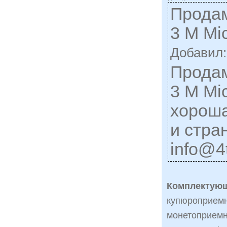
Продам
3 M Mi
Добавил
Продам
3 M Mi
хороша
и стра
info@4t
Комплектующ
купюроприемн
монетоприемни