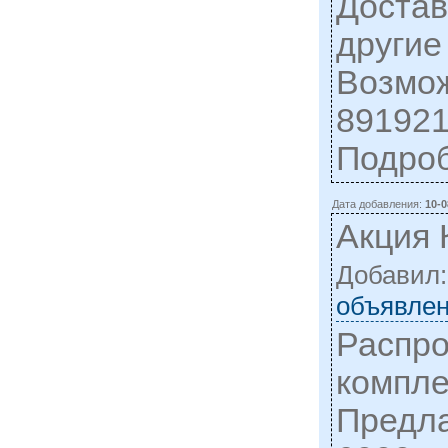
Достав
другие
Возмож
891921
Подро
Дата добавления:
10-0
Акция 
Добавил
объявлен
Распро
компле
Предла