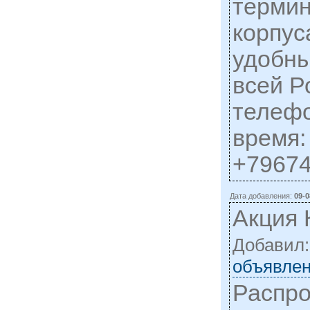
термин
корпус
удобны
всей Р
телефо
время:
+7967
Дата добавления:
09-0
Акция 
Добавил
объявлен
Распро