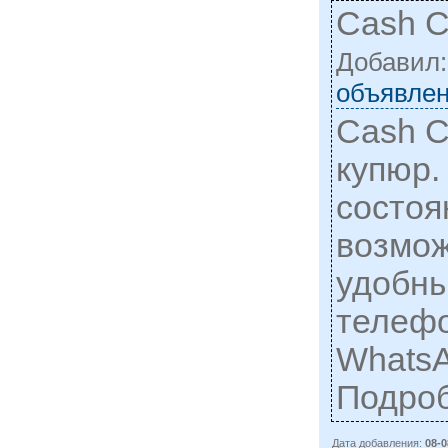
Cash C
Добавил
объявлен
Cash C
купюр.
состоя
возмож
удобны
телефо
WhatsA
Подро
Дата добавления:
08-0