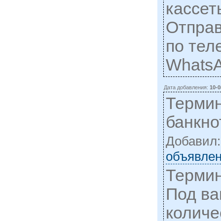
кассет
Отправ
по тел
WhatsA
Дата добавления:
10-0
Термин
банкно
Добавил
объявлен
Термин
Под ва
количе