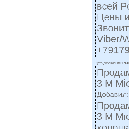
всей Р
Цены и
Звонит
Viber/
+79179
Дата добавления:
09-0
Продам
3 M Mi
Добавил
Продам
3 M Mi
хороша