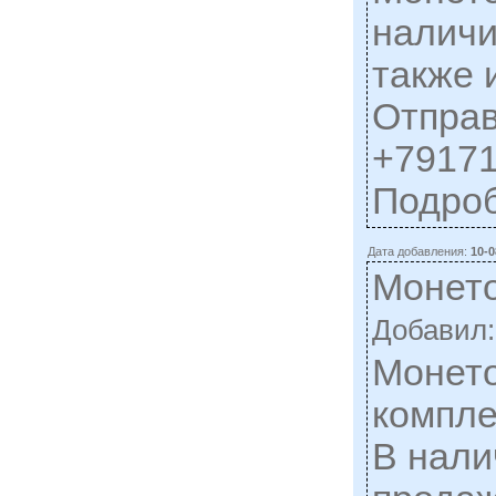
наличи
также 
Отправ
+79171
Подро
Дата добавления:
10-0
Монето
Добавил
Монето
компле
В налич