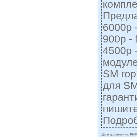
компле
Предла
6000р 
900р -
4500р -
модуле
SM гор
для SM
гарант
пишите
Подро
Дата добавления:
09-0