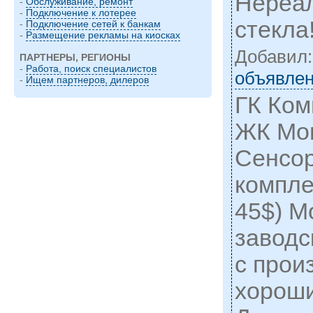
Нереал
-
Обслуживание, ремонт
-
Подключение к лотерее
стекла
-
Подключение сетей к банкам
-
Размещение рекламы на киосках
Добавил
ПАРТНЕРЫ, РЕГИОНЫ
-
Работа, поиск специалистов
объявлен
-
Ищем партнеров, дилеров
ГК Ком
ЖК Мон
Сенсор
компле
45$) М
заводс
с прои
хороши