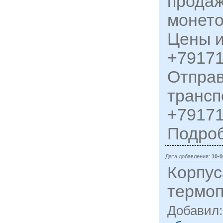
продаж
монето
Цены и
+79171
Отправ
трансп
+79171
Подро
Дата добавления:
10-0
Корпус
термоп
Добавил