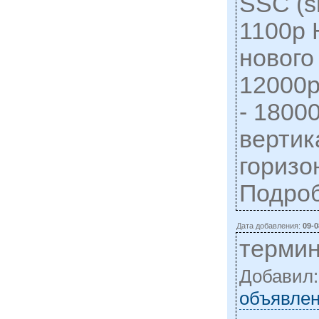
SSC (s
1100р 
нового
12000р
- 1800
вертик
горизо
Подро
Дата добавления:
09-0
терми
Добавил
объявлен