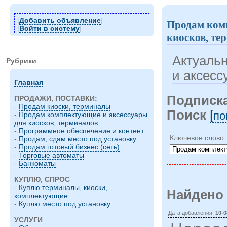
[
Добавить объявление
]
Продам ком
[
Войти в систему
]
киосков, те
Актуаль
Рубрики
и аксесс
Главная
Подписка
ПРОДАЖИ, ПОСТАВКИ:
-
Продам киоски, терминалы
Поиск
[
по
-
Продам комплектующие и аксессуары
для киосков, терминалов
-
Программное обеспечение и контент
Ключевое слово
-
Продам, сдам место под установку
-
Продам готовый бизнес (сеть)
-
Торговые автоматы
-
Банкоматы
КУПЛЮ, СПРОС
-
Куплю терминалы, киоски,
Найдено 
комплектующие
-
Куплю место под установку
Дата добавления:
10-0
УСЛУГИ