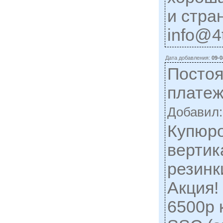
и стра
info@4t
Дата добавления:
09-0
Постоя
платеж
Добавил
Купюро
вертик
резинк
Акция!
6500р 