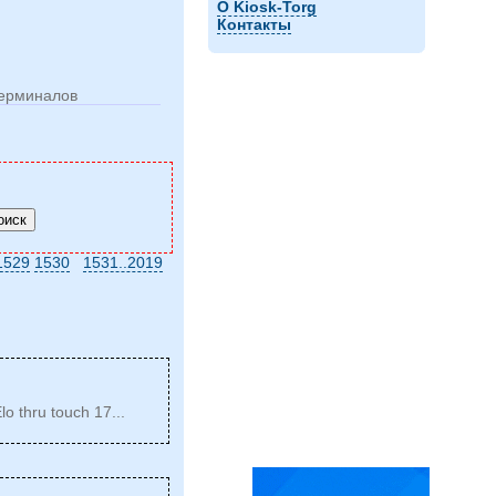
О Kiosk-Torg
Контакты
терминалов
1529
1530
1531..2019
o thru touch 17...