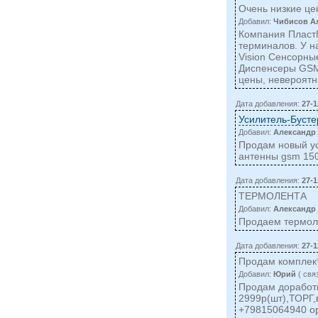
Очень низкие це
Добавил:
Чибисов А
Компания Пласт
терминалов. У н
Vision Сенсорн
Диспенсеры GSM 
цены, невероятн
Дата добавления:
27-1
Усилитель-Бусте
Добавил:
Александр
Продам новый ус
антенны gsm 150
Дата добавления:
27-1
ТЕРМОЛЕНТА
Добавил:
Александр
Продаем термоле
Дата добавления:
27-1
Продам комплек
Добавил:
Юрий
( cвя
Продам доработк
2999р(шт),ТОРГ,
+79815064940
o