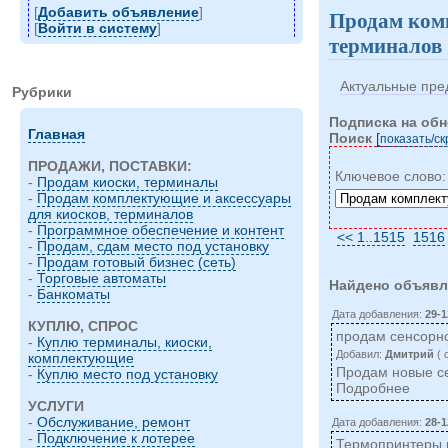
[
Добавить объявление
]
Продам комп
[
Войти в систему
]
терминалов
Актуальные пре
Рубрики
Подписка на об
Главная
Поиск
[
показать/c
ПРОДАЖИ, ПОСТАВКИ:
Ключевое слово
-
Продам киоски, терминалы
-
Продам комплектующие и аксессуары
для киосков, терминалов
-
Программное обеспечение и контент
<< 1..1515
1516
-
Продам, сдам место под установку
-
Продам готовый бизнес (сеть)
-
Торговые автоматы
Найдено объявл
-
Банкоматы
Дата добавления:
29-1
КУПЛЮ, СПРОС
продам сенсорно
-
Куплю терминалы, киоски,
Добавил:
Дмитрий
( 
комплектующие
Продам новые сен
-
Куплю место под установку
Подробнее
УСЛУГИ
-
Обслуживание, ремонт
Дата добавления:
28-1
-
Подключение к лотерее
Термопринтеры