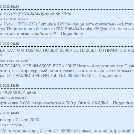
2-2011 10:24
ы Русь++(PPU232),штрих мини ФР-к
заться c автором )
 Русь++(PPU 232) 5шт,цена 1299р/шт,еще есть фискальники Штри
лю ТК,оплата нал,безнал т.+79815064940
oplata35@mail.ru
если хот
сле,как только заработает!!!... Подробнее
2-2011 00:30
Р КАСТОМ TG2480, НОВЫЙ 6500Р. ЕСТЬ 20ШТ. ОТПРАВЛЮ В Р
4
вязаться c автором )
TG2480, НОВЫЙ 6500Р. ЕСТЬ 20ШТ.Чековый термопринтер Cust
нтер, высокоресурсный автоотрезчик, запатентованные системы п
ека. ОТПРАВЛЮ В РЕГИОНЫ. ТЕЛ.89852467154... Подробнее
2-2011 18:48
о РАЗУМНОЙ цене !
аться c автором )
ртикалки 8 000 р горизонталки 4 500 р Оптом СКИДКИ... Подробне
2-2011 14:43
нтеры Citizen 2000
ться c автором )
б/у термопринтеры Citizen CT-S2000 с блоком питания и крышкой. 