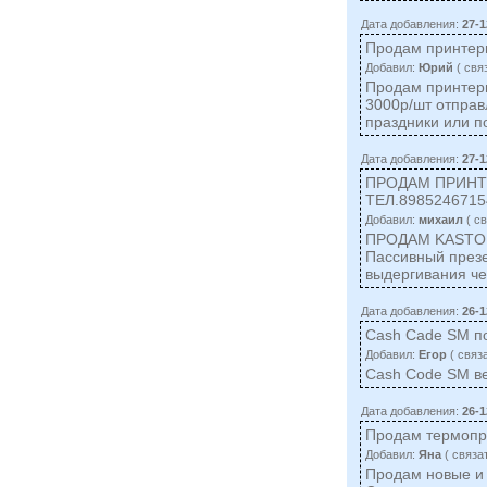
Дата добавления:
27-1
Продам принтер
Добавил:
Юрий
( cвя
Продам принтеры
3000р/шт отправ
праздники или по
Дата добавления:
27-1
ПРОДАМ ПРИНТЕ
ТЕЛ.8985246715
Добавил:
михаил
( c
ПРОДАМ KASTOM 
Пассивный презе
выдергивания ч
Дата добавления:
26-1
Cash Cade SM п
Добавил:
Егор
( cвяз
Cash Code SM ве
Дата добавления:
26-1
Продам термопри
Добавил:
Яна
( cвяза
Продам новые и 