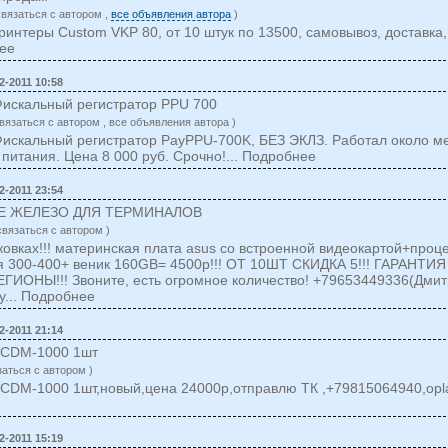
cвязаться c автором ,
все объявления автора
)
интеры Custom VKP 80, от 10 штук по 13500, самовывоз, доставка, 
нее
2-2011 10:58
Фискальный регистратор PPU 700
вязаться c автором , все объявления автора )
искальный регистратор PayPPU-700K, БЕЗ ЭКЛЗ. Работал около ме
 питания. Цена 8 000 руб. Срочно!... Подробнее
2-2011 23:54
Е ЖЕЛЕЗО ДЛЯ ТЕРМИНАЛОВ
cвязаться c автором )
аковках!!! материнская плата asus со встроенной видеокартой+проце
я 300-400+ веник 160GB= 4500р!!! ОТ 10ШТ СКИДКА 5!!! ГАРАНТИЯ
ИОНЫ!!! Звоните, есть огромное количество! +79653449336(Дмит
y
... Подробнее
2-2011 21:14
LCDM-1000 1шт
заться c автором )
LCDM-1000 1шт,новый,цена 24000р,отправлю ТК ,+79815064940,
opl
2-2011 15:19