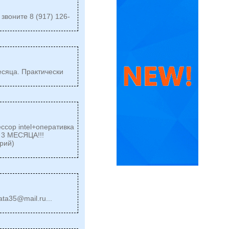
звоните 8 (917) 126-
сяца. Практически
ссор intel+оперативка
 3 МЕСЯЦА!!!
рий)
ata35@mail.ru
...