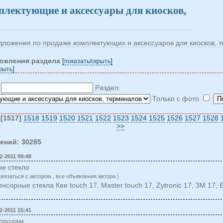
лектующие и аксессуары для киосков,
дложения по продаже комплектующих и аксессуаров для киосков, 
новления раздела
[
]
показать/cкрыть
]
крыть
:
Раздел:
Только с фото
[1517]
1518
1519
1520
1521
1522
1523
1524
1525
1526
1527
1528
>>
ений: 30285
2-2011 09:48
е стекло
cвязаться c автором , все объявления автора )
сорные стекла Кее touch 17, Master touch 17, Zytronic 17, 3М 17, El
2-2011 15:41
 продам