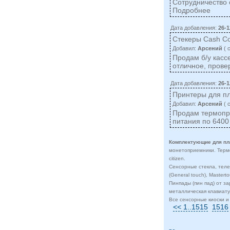
Сотрудничество 
Подробнее
Дата добавления:
26-1
Стекеры Cash C
Добавил:
Арсений
( 
Продам б/у касс
отличное, прове
Дата добавления:
26-1
Принтеры для п
Добавил:
Арсений
( 
Продам термопри
питания по 6400
Комплектующие для пл
монетоприемники. Термоп
citizen.
Сенсорные стекла, теле
(General touch), Masterto
Пинпады (пин пад) от з
металлическая клавиату
Все сенсорные киоски 
<< 1..1515
1516