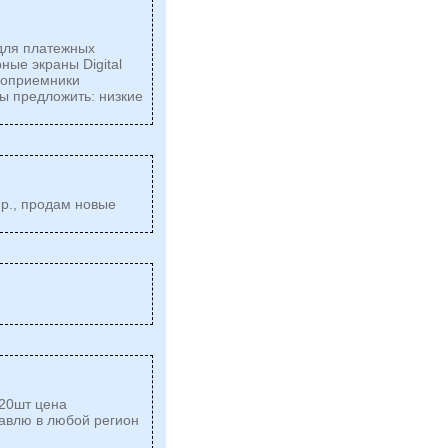
для платежных
ные экраны Digital
роприемники
ы предложить: низкие
 р., продам новые
-20шт цена
равлю в любой регион