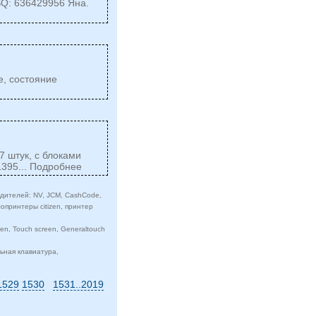
SQ: 636429956 Яна.
е, состояние
7 штук, с блоками
1395... Подробнее
ителей: NV, JCM, CashCode,
опринтеры citizen, принтер
n, Touch screen, Generaltouch
ьная клавиатура,
1529
1530
1531..2019