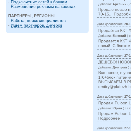
-
Подключение сетей к банкам
Добавил:
Арсений
( 
-
Размещение рекламы на киосках
Продаю новые пр
70-15... Подроб
ПАРТНЕРЫ, РЕГИОНЫ
-
Работа, поиск специалистов
Дата добавления:
28-1
-
Ищем партнеров, дилеров
Продаётся ККТ 
Добавил:
Евгений
( c
Продается ККТ Ф
новый. С блоком
Дата добавления:
27-1
ДЕШЕВО! НОВО
Добавил:
Дмитрий
( 
Все новое, в уп
1гб+блок питани
ВЫСЫЛАЕМ В РЕГ
dmitry@platezh.b
Дата добавления:
27-1
Продам Puloon 
Добавил:
Юрий
( cвя
Продам Puloon 
Подробнее
Дата добавления:
27-1