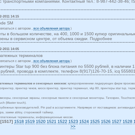
с транспортными компаниями. Контактный тел.: 8-987-442-38-46; I
2-2011 14:15
ode SM
cвязаться c автором ,
все объявления автора
)
еты в большом количестве, на 400, 1000 и 1500 купюр оригинальны
рены в сервисном центре, от объема скидки. Подробнее
2-2011 14:05
латежных терминалов
cвязаться c автором ,
все объявления автора
)
нтеры Star tup 900 без блока питания по 5500 рублей, в наличии 1
 рублей, провода в комплекте, телефон 8(917)126-70-15, icq 55580
атежных терминалов и сенсорных киосков:
купюроприемники лидирующих фирм производ
ринтер, принтер чеков, киоск принтер, принтер терминал, vkp 80, принтеры star tup, терм
визоры, сенсорные экраны, сенсорные панели и сенсорные мониторы. Тачскрин, Touchscree
uch (Master touch).
арубежных производителей. Pin pad в ассортименте. Напрямую от поставщиков: антивандал
ра, замки abloy, сторожевой таймер.
и платежные терминалы, информационные киоски.
[1517]
1518
1519
1520
1521
1522
1523
1524
1525
1526
1527
1528
>>