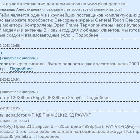
ны на комплектующие для терминалов на www.plast-game.ru!
лександр Александрович
( cвязаться c автором , все объявления автора )
Гейм является одним из крупнейших поставщиков комплектующих 
ас вы можете приобрести: Сенсорные экраны General Touch Сенсор
ые мониторы Контроллеры Open Frame Термопринтеры чеков Купю
модемы и антенны В Новый год, для любимых клиентов, мы готов
ые скидки и взаимовыгодные усло... Подробнее
2-2011 10:56
р
( cвязаться c автором
)
илитель gsm сигнала -бустер полностью укомплектован цена 2000
 р...
Подробнее
2-2011 10:54
( cвязаться c автором )
нту 120Х80 по 65руб, 80Х80 по 25 руб... Подробнее
2-2011 10:25
ты доработок ФР, КД Прим 21Кв2,КД PAYVKP
заться c автором )
и(б/у) Прим 21К версия 2 ---20шт цена 4999р(шт), PAY-VKP(Qiwi)--
возраст 1 год....всё рабочее,оплата нал,безнал,доставка до ТК,отп
plata35@mail.ru
... Подробнее