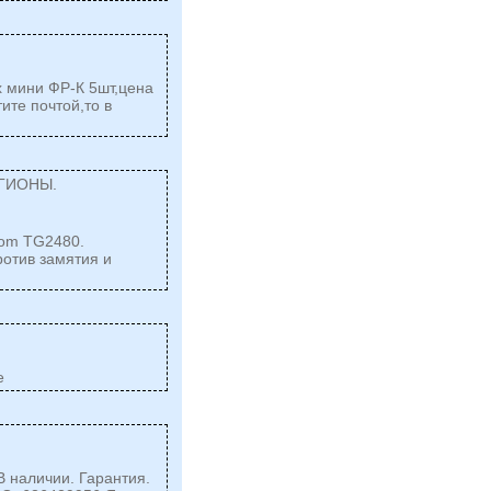
х мини ФР-К 5шт,цена
ите почтой,то в
ЕГИОНЫ.
om TG2480.
ротив замятия и
е
В наличии. Гарантия.