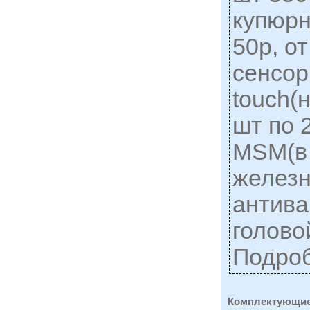
купюрн
50р, о
сенсор
touch(н
шт по 
MSM(в 
железн
антив
головой
Подро
Комплектующие