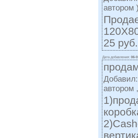
автором 
Прода
120Х80
25 руб
Дата добавления:
06-0
продам
Добавил
автором 
1)прод
коробк
2)Саsh
вертик