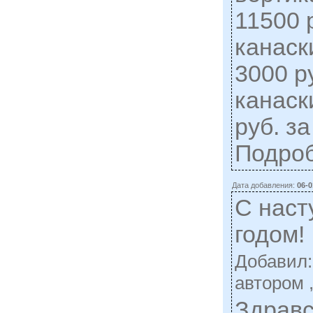
11500 
канаск
3000 р
канаск
руб. за
Подро
Дата добавления:
06-0
С нас
годом!
Добавил
автором 
Здравс