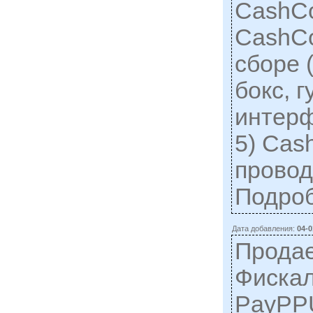
CashC
CashCo
сборе 
бокс, г
интерф
5) Cas
проводо
Подро
Дата добавления:
04-0
Продае
Фискал
PayPPU