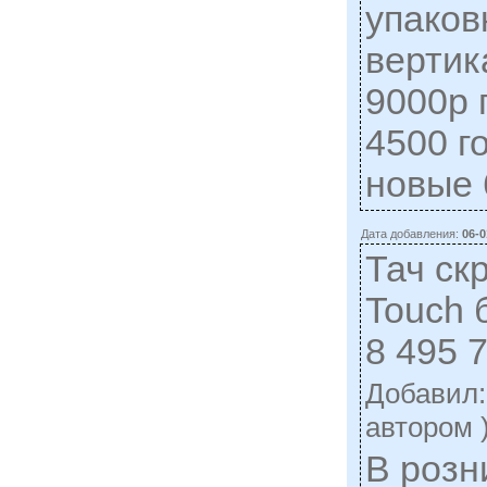
упаков
вертик
9000р 
4500 г
новые 
Дата добавления:
06-0
Тач ск
Touch б
8 495 
Добавил
автором 
В розн