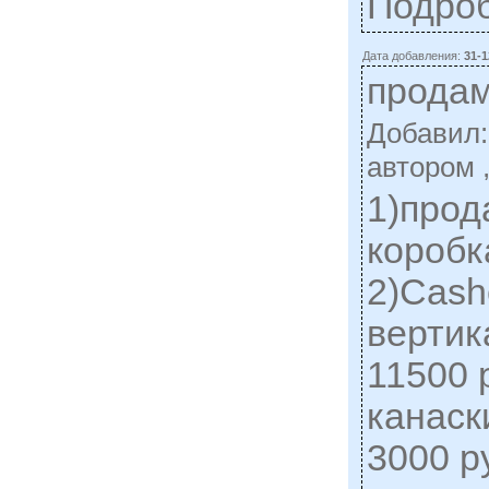
Подро
Дата добавления:
31-1
продам
Добавил
автором 
1)прод
коробк
2)Саsh
вертик
11500 
канаск
3000 р