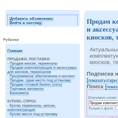
[
Добавить объявление
]
Продам к
[
Войти в систему
]
и аксессу
киосков, 
Рубрики
Актуальны
Главная
комплекту
ПРОДАЖИ, ПОСТАВКИ:
киосков, 
-
Продам киоски, терминалы
-
Продам комплектующие и аксессуары
для киосков, терминалов
Подписка 
-
Программное обеспечение и контент
[
показать/cкры
-
Продам, сдам место под установку
-
Продам готовый бизнес (сеть)
Поиск
[
показ
-
Торговые автоматы
-
Банкоматы
Ключевое слово
КУПЛЮ, СПРОС
-
Куплю терминалы, киоски,
Только с фото
комплектующие
-
Куплю место под установку