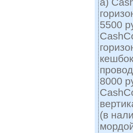
а) Ca
горизо
5500 ру
CashC
горизо
кешбок
провод
8000 ру
CashC
вертик
(в нал
мордой