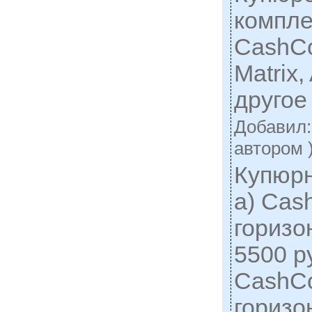
компл
CashCo
Matrix,
другое
Добавил
автором 
Купюрн
а) Ca
горизо
5500 ру
CashC
горизо