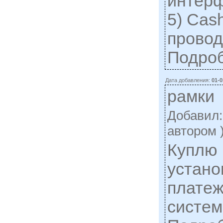
интерф
5) Cas
проводо
Подро
Дата добавления:
01-0
рамки
Добавил
автором 
Куплю 
устано
платеж
систем