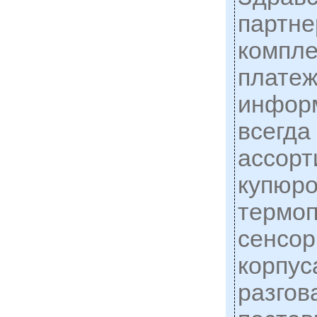
партне
компл
платеж
информ
всегда
ассорт
купюро
термоп
сенсор
корпус
разгов