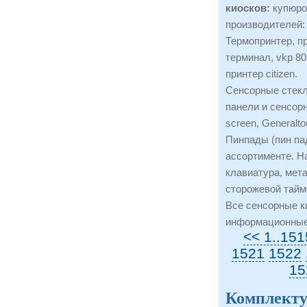
киосков:
купюро
производителей:
Термопринтер, пр
терминал, vkp 80,
принтер citizen.
Сенсорные стекл
панели и сенсорн
screen, Generalto
Пинпады (пин пад
ассортименте. Н
клавиатура, мета
сторожевой тайм
Все сенсорные к
информационные
<< 1..151
1521
1522
15
Комплекту