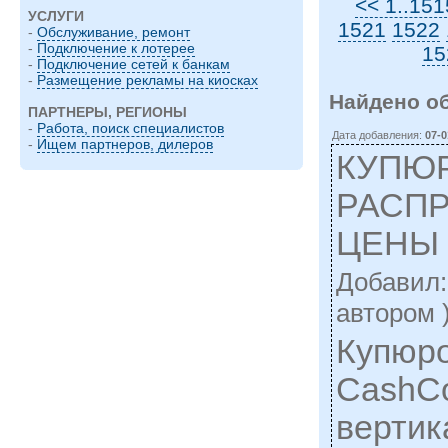
<< 1..151
УСЛУГИ
1521
1522
-
Обслуживание, ремонт
-
Подключение к лотерее
15
-
Подключение сетей к банкам
-
Размещение рекламы на киосках
Найдено о
ПАРТНЕРЫ, РЕГИОНЫ
-
Работа, поиск специалистов
Дата добавления:
07-0
-
Ищем партнеров, дилеров
КУПЮ
РАСПР
ЦЕНЫ 
Добавил
автором 
Купюр
CashC
вертик