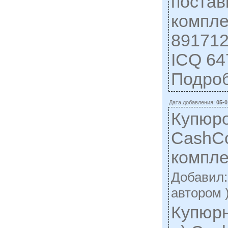
постав
компле
891712
ICQ 64
Подро
Дата добавления:
05-0
Купюр
CashC
компл
Добавил
автором 
Купюрн