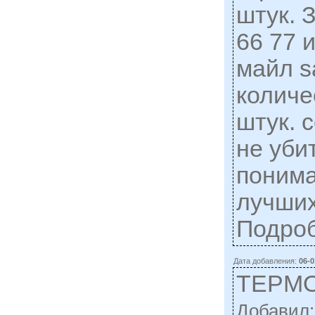
штук. 
66 77 
майл
s
количе
штук. 
не уби
понима
лучших
Подро
Дата добавления:
06-0
ТЕРМ
Добавил