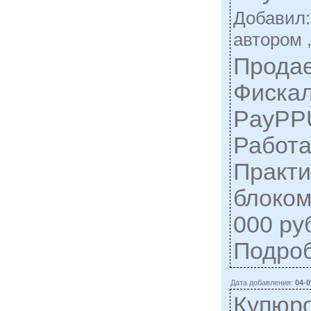
Добавил
автором 
Продае
Фискал
PayPPU
Работа
Практи
блоком
000 руб
Подро
Дата добавления:
04-0
Купюр