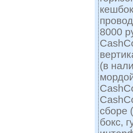
кешбок
провод
8000 ру
CashC
вертик
(в нал
мордой
CashC
CashCo
сборе 
бокс, г