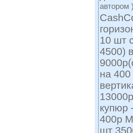
автором 
CashC
горизо
10 шт 
4500) 
9000р(
на 400
вертик
13000р
купюр 
400р MV
шт 350