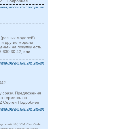
2... Подробнее
налы, киоски, комплектующие
 (разных моделей)
0 и другие модели
еньги на покупку есть.
 630 30 42, или
налы, киоски, комплектующие
042
ку сразу. Предложения
то терминалов
42 Сергей Подробнее
налы, киоски, комплектующие
ителей: NV, JCM, CashCode,
опринтеры citizen, принтер