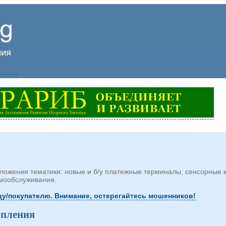
ожения тематики: новые и б/у платежные терминалы, сенсорные 
амообслуживания.
у/покупателю. Внимание, остерегайтесь мошенников!
упления