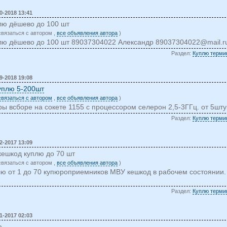
0-2018 13:41
плю дёшево до 100 шт
cвязаться c автором ,
все объявления автора
)
плю дёшево до 100 шт 89037304022 Александр
89037304022@mail.r
Раздел:
Куплю терми
9-2018 19:08
уплю 5-200шт
 cвязаться c автором
,
все объявления автора
)
ы всборе на сокете 1155 с процессором селерон 2,5-3ГГц. от 5шту
Раздел:
Куплю терми
2-2017 13:09
ешкод куплю до 70 шт
cвязаться c автором ,
все объявления автора
)
ю от 1 до 70 купюроприемников МВУ кешкод в рабочем состоянии.
Раздел:
Куплю терми
1-2017 02:03
ю