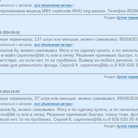
cвязаться c автором ,
все объявления автора
)
оприемников кешкод МВУ cashcode MVU под мешок. Телефон 89266
Раздел:
Куплю терми
2-2014 00:02
жные терминалы, 137 штук или меньше, можно самовывоз, 8926630
cвязаться c автором ,
все объявления автора
)
налов бу, можно самовывоз. Могу и по одному купить, и по несколь
 е-майл
cayennes@bk.ru
или в личку. Решения принимаю быстро, п
етствую, но если нет, то не проблема. Вывезу из любого региона, 
алам для ремонтного фонда. Сергей К.
cayennes@bk.ru
8 926 630 3
Раздел:
Куплю терми
8-2014 16:04
жные терминалы, 37 штук или меньше, можно самовывоз, 89266303
cвязаться c автором ,
все объявления автора
)
алов бу, можно самовывоз. Могу и по одному купить, и по несколь
nes@bk.ru
или в личку. Решения принимаю быстро, плачу тоже, фо
если нет, то не проблема. Сергей К.
cayennes@bk.ru
8 926 630 30 4
Раздел:
Куплю терми