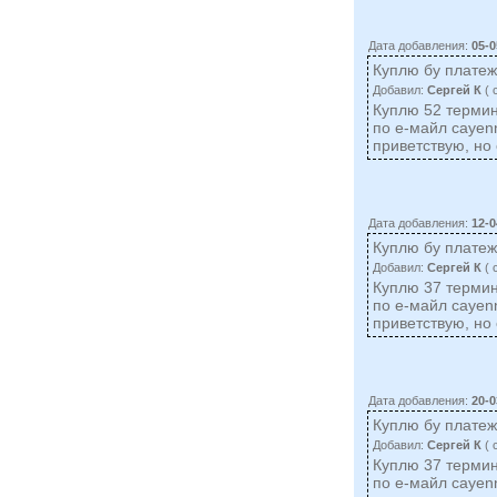
Дата добавления:
05-0
Куплю бу плате
Добавил:
Сергей К
( 
Куплю 52 термин
по е-майл
cayen
приветствую, но 
Дата добавления:
12-0
Куплю бу плате
Добавил:
Сергей К
( 
Куплю 37 термин
по е-майл
cayen
приветствую, но 
Дата добавления:
20-0
Куплю бу плате
Добавил:
Сергей К
( 
Куплю 37 термин
по е-майл
cayen