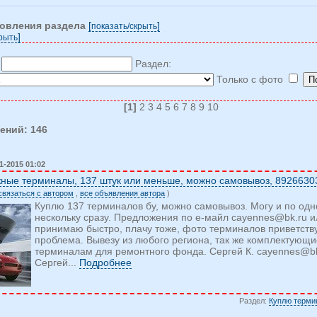
новления раздела
[
]
показать/cкрыть
]
крыть
:
Раздел:
Только с фото
[1]
2 3 4 5 6 7 8 9 10
ений: 146
1-2015 01:02
жные терминалы, 137 штук или меньше, можно самовывоз, 8926630
 cвязаться c автором
,
все объявления автора
)
Куплю 137 терминалов бу, можно самовывоз. Могу и по одно
нескольку сразу. Предложения по е-майл
cayennes@bk.ru
и
принимаю быстро, плачу тоже, фото терминалов приветствую
проблема. Вывезу из любого региона, так же комплектующ
терминалам для ремонтного фонда. Сергей К.
cayennes@bk
Сергей...
Подробнее
Раздел:
Куплю терми