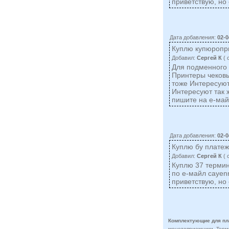
приветствую, но 
Дата добавления:
02-0
Куплю купюропр
Добавил:
Сергей К
( 
Для подменного 
Принтеры чековы
тоже Интересуют 
Интересуют так 
пишите на е-ма
Дата добавления:
02-0
Куплю бу плате
Добавил:
Сергей К
( 
Куплю 37 термин
по е-майл
cayen
приветствую, но 
Комплектующие для пл
монетоприемники. Термоп