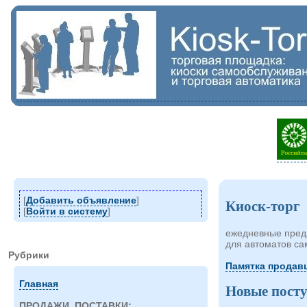
[
Добавить объявление
]
Киоск-торг
[
Войти в систему
]
ежедневные предл
для автоматов с
Рубрики
Памятка продавц
Главная
Новые пост
ПРОДАЖИ, ПОСТАВКИ: