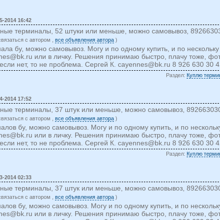
5-2014 16:42
жные терминалы, 52 штуки или меньше, можно самовывоз, 8926630
cвязаться c автором ,
все объявления автора
)
ала бу, можно самовывоз. Могу и по одному купить, и по нескольк
nes@bk.ru
или в личку. Решения принимаю быстро, плачу тоже, фо
если нет, то не проблема. Сергей К.
cayennes@bk.ru
8 926 630 30 
Раздел:
Куплю терми
4-2014 17:52
жные терминалы, 37 штук или меньше, можно самовывоз, 89266303
cвязаться c автором ,
все объявления автора
)
алов бу, можно самовывоз. Могу и по одному купить, и по несколь
nes@bk.ru
или в личку. Решения принимаю быстро, плачу тоже, фо
если нет, то не проблема. Сергей К.
cayennes@bk.ru
8 926 630 30 
Раздел:
Куплю терми
3-2014 02:33
жные терминалы, 37 штук или меньше, можно самовывоз, 89266303
cвязаться c автором ,
все объявления автора
)
алов бу, можно самовывоз. Могу и по одному купить, и по несколь
nes@bk.ru
или в личку. Решения принимаю быстро, плачу тоже, фо