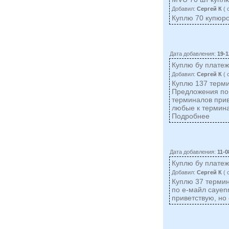
Добавил:
Сергей К
( 
Куплю 70 купюр
Дата добавления:
19-1
Куплю бу плате
Добавил:
Сергей К
( 
Куплю 137 терми
Предложения по
терминалов прив
любые к термин
Подробнее
Дата добавления:
11-0
Куплю бу плате
Добавил:
Сергей К
( 
Куплю 37 термин
по е-майл
cayen
приветствую, но 