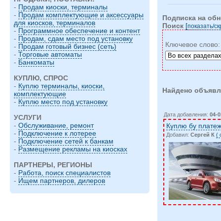
-
Продам киоски, терминалы
-
Продам комплектующие и аксессуары
Подписка на об
для киосков, терминалов
Поиск
[
показать/c
-
Программное обеспечение и контент
-
Продам, сдам место под установку
Ключевое слово
-
Продам готовый бизнес (сеть)
-
Торговые автоматы
-
Банкоматы
КУПЛЮ, СПРОС
-
Куплю терминалы, киоски,
Найдено объявл
комплектующие
-
Куплю место под установку
Дата добавления:
04-0
УСЛУГИ
-
Обслуживание, ремонт
Куплю бу плате
-
Подключение к лотерее
Добавил:
Сергей К
(
-
Подключение сетей к банкам
-
Размещение рекламы на киосках
ПАРТНЕРЫ, РЕГИОНЫ
-
Работа, поиск специалистов
-
Ищем партнеров, дилеров