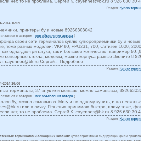
если нет, то не проблема. Сергей К.
cayennes@bk.ru
8 926 630 30 4
Раздел:
Куплю терми
4-2014 16:09
иемники, принтеры бу и новые 89266303042
cвязаться c автором ,
все объявления автора
)
фонда своей сети терминалов куплю купюроприемники бу и новые
е, тоже разных моделей: VKP 80, PPU231, 700, Ситизен 1000, 200
как одна-две-три штуки, так и большее количество, например 50. Д
же сенсорные стекла, модемы, можно корпуса разные Звоните 8 926
йл:
cayennes@bk.ru
Сергей... Подробнее
Раздел:
Куплю терми
4-2014 16:06
жные терминалы, 37 штук или меньше, можно самовывоз, 89266303
cвязаться c автором ,
все объявления автора
)
алов бу, можно самовывоз. Могу и по одному купить, и по несколь
nes@bk.ru
или в личку. Решения принимаю быстро, плачу тоже, фо
если нет, то не проблема. Сергей К.
cayennes@bk.ru
8 926 630 30 
Раздел:
Куплю терми
атежных терминалов и сенсорных киосков:
купюроприемники лидирующих фирм производ
ринтер, принтер чеков, киоск принтер, принтер терминал, vkp 80, принтеры star tup, терм