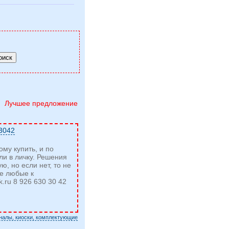
Лучшее предложение
3042
му купить, и по
ли в личку. Решения
, но если нет, то не
ие любые к
.ru
8 926 630 30 42
налы, киоски, комплектующие