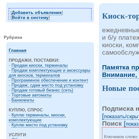
[
Добавить объявление
]
Киоск-то
[
Войти в систему
]
ежедневные
и б/у плат
Рубрики
киоски, ко
Главная
самообслуж
ПРОДАЖИ, ПОСТАВКИ:
-
Продам киоски, терминалы
Памятка п
-
Продам комплектующие и аксессуары
Внимание,
для киосков, терминалов
-
Программное обеспечение и контент
-
Продам, сдам место под установку
Новые по
-
Продам готовый бизнес (сеть)
-
Торговые автоматы
-
Банкоматы
Подписка 
КУПЛЮ, СПРОС
[
-
Куплю терминалы, киоски,
показать/cкры
комплектующие
Поиск
[
показ
-
Куплю место под установку
УСЛУГИ
Ключевое слово