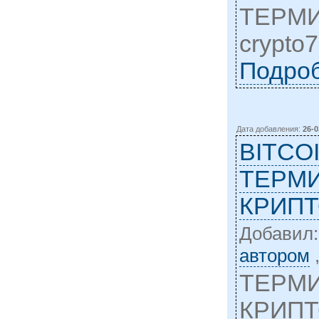
ТЕРМИ
crypto
Подро
Дата добавления:
26-0
BITCO
ТЕРМ
КРИПТ
Добавил
автором
ТЕРМ
КРИПТ