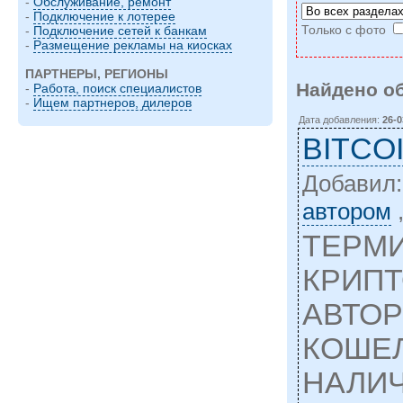
-
Обслуживание, ремонт
-
Подключение к лотерее
Только с фото
-
Подключение сетей к банкам
-
Размещение рекламы на киосках
ПАРТНЕРЫ, РЕГИОНЫ
Найдено о
-
Работа, поиск специалистов
-
Ищем партнеров, дилеров
Дата добавления:
26-0
BITCO
Добавил
автором
ТЕРМ
КРИПТ
АВТО
КОШЕЛ
НАЛИЧ