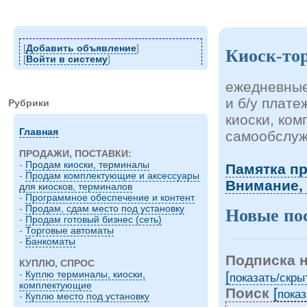
[
Добавить объявление
]
Киоск-то
[
Войти в систему
]
ежедневные
и б/у плат
Рубрики
киоски, ко
Главная
самообслуж
ПРОДАЖИ, ПОСТАВКИ:
-
Продам киоски, терминалы
Памятка п
-
Продам комплектующие и аксессуары
Внимание,
для киосков, терминалов
-
Программное обеспечение и контент
-
Продам, сдам место под установку
Новые по
-
Продам готовый бизнес (сеть)
-
Торговые автоматы
-
Банкоматы
Подписка 
КУПЛЮ, СПРОС
[
-
Куплю терминалы, киоски,
показать/cкры
комплектующие
Поиск
[
показ
-
Куплю место под установку