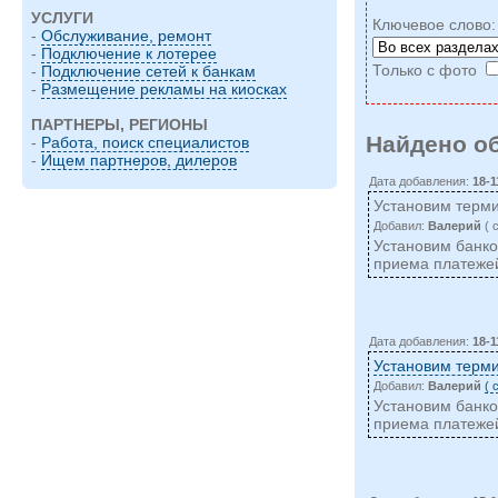
УСЛУГИ
Ключевое слово
-
Обслуживание, ремонт
-
Подключение к лотерее
Только с фото
-
Подключение сетей к банкам
-
Размещение рекламы на киосках
ПАРТНЕРЫ, РЕГИОНЫ
Найдено о
-
Работа, поиск специалистов
-
Ищем партнеров, дилеров
Дата добавления:
18-1
Установим терми
Добавил:
Валерий
( 
Установим банко
приема платежей
Дата добавления:
18-1
Установим терми
Добавил:
Валерий
( 
Установим банко
приема платежей