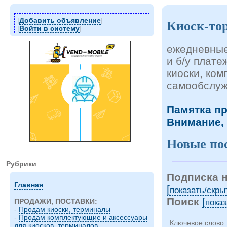
[
Добавить объявление
]
Киоск-то
[
Войти в систему
]
ежедневные
и б/у плат
киоски, ко
самообслуж
Памятка п
Внимание,
Новые по
Рубрики
Подписка 
Главная
[
показать/cкры
Поиск
[
показ
ПРОДАЖИ, ПОСТАВКИ:
-
Продам киоски, терминалы
-
Продам комплектующие и аксессуары
Ключевое слово
для киосков, терминалов