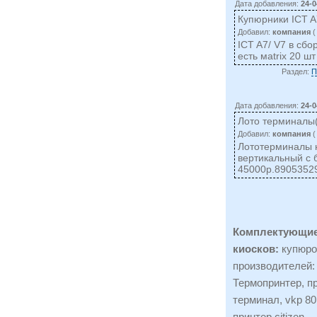
Дата добавления:
24-0
Купюрники ICT A
Добавил:
компания
(
ICT A7/ V7 в сбо
есть маtrix 20 ш
Раздел:
П
Дата добавления:
24-0
Лото терминалы( 
Добавил:
компания
(
Лототерминалы н
вертикальный с 
45000р.8905352
Комплектующие
киосков:
купюро
производителей:
Термопринтер, пр
терминал, vkp 80,
принтер citizen.