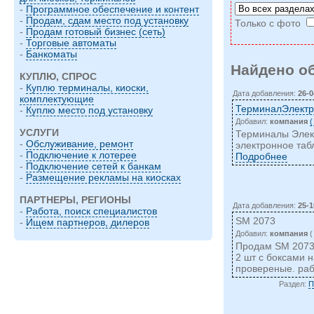
-
Программное обеспечение и контент
-
Продам, сдам место под установку
Только с фото
-
Продам готовый бизнес (сеть)
-
Торговые автоматы
-
Банкоматы
Найдено о
КУПЛЮ, СПРОС
-
Куплю терминалы, киоски,
Дата добавления:
26-0
комплектующие
ТерминалЭлектр
-
Куплю место под установку
Добавил:
компания
(
УСЛУГИ
Терминалы Элект
-
Обслуживание, ремонт
электронное табл
-
Подключение к лотерее
Подробнее
-
Подключение сетей к банкам
-
Размещение рекламы на киосках
ПАРТНЕРЫ, РЕГИОНЫ
Дата добавления:
25-1
-
Работа, поиск специалистов
SM 2073
-
Ищем партнеров, дилеров
Добавил:
компания
(
Продам SM 2073 
2 шт с боксами н
провереные. раб
Раздел:
П