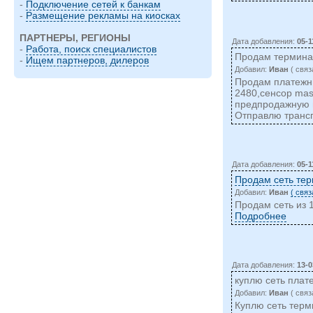
-
Подключение сетей к банкам
-
Размещение рекламы на киосках
ПАРТНЕРЫ, РЕГИОНЫ
Дата добавления:
05-1
-
Работа, поиск специалистов
Продам термина
-
Ищем партнеров, дилеров
Добавил:
Иван
( cвяз
Продам платежн
2480,сенсор mas
предпродажную по
Отправлю трансп
Дата добавления:
05-1
Продам сеть те
Добавил:
Иван
( cвя
Продам сеть из 
Подробнее
Дата добавления:
13-0
куплю сеть пла
Добавил:
Иван
( cвяз
Куплю сеть терм