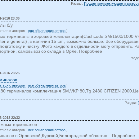
Раздел:
Продам комплектующие и аксессу
1-2016 23:36
лы б/у
аться c автором ,
все объявления автора
)
ые терминалы в хорошей комплектации(Cashcode SM/1500/1000,VKP
ter и general) ,в наличии 15 шт , возможно больше. Все оборудова
дготовку и чистку .Фото каждого в отдельности могу отправить. Ра
ортной, самовывоз со склада в Орле. Подробнее
Разд
1-2016 23:25
рминалов
заться c автором
,
все объявления автора
)
180 терминалов,комплектация SM,VKP 80,Tg 2480,CITIZEN 2000.Це
Раздел:
3-2013 22:32
тежных терминалов
аться c автором ,
все объявления автора
)
иналов в Орловской,Курской,Белгородской областях... Подробнее