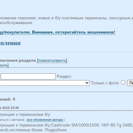
ожения тематики: новые и б/у платежные терминалы, сенсорные 
амообслуживания.
у/покупателю. Внимание, остерегайтесь мошенников!
упления
новления раздела
[
]
показать/cкрыть
]
крыть
:
Раздел:
Только с фото
ений: 4
1-2016 23:49
тующие к терминалам б/у
аться c автором ,
все объявления автора
)
ующие к терминалам б/у.Cashcode SM/1000/1500, VKP 80,Tg 2480
neral,системные блоки. Подробнее