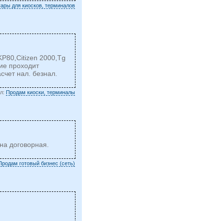
ары для киосков, терминалов
80,Citizen 2000,Tg
ние проходит
счет нал. безнал.
ел:
Продам киоски, терминалы
на договорная.
Продам готовый бизнес (сеть)