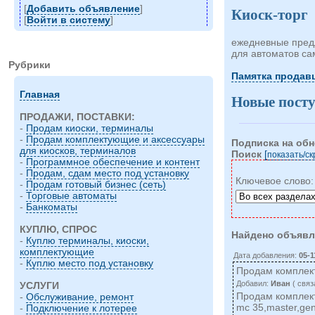
[
Добавить объявление
]
Киоск-торг
[
Войти в систему
]
ежедневные предл
для автоматов с
Рубрики
Памятка продавц
Главная
Новые пост
ПРОДАЖИ, ПОСТАВКИ:
-
Продам киоски, терминалы
-
Продам комплектующие и аксессуары
Подписка на об
для киосков, терминалов
Поиск
[
показать/c
-
Программное обеспечение и контент
-
Продам, сдам место под установку
Ключевое слово
-
Продам готовый бизнес (сеть)
-
Торговые автоматы
-
Банкоматы
КУПЛЮ, СПРОС
Найдено объявл
-
Куплю терминалы, киоски,
комплектующие
Дата добавления:
05-1
-
Куплю место под установку
Продам комплек
Добавил:
Иван
( cвяз
УСЛУГИ
Продам комплект
-
Обслуживание, ремонт
mc 35,master,ge
-
Подключение к лотерее