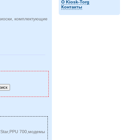
О Kiosk-Torg
Контакты
киоски, комплектующие
,Star,PPU 700,модемы