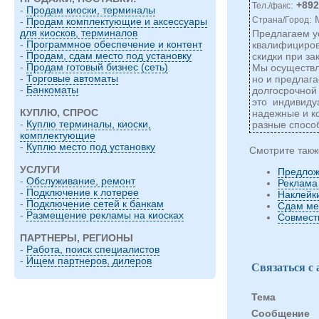
:
+89
Тел./факс
-
Продам киоски, терминалы
:
Страна/Город
-
Продам комплектующие и аксессуары
для киосков, терминалов
Предлагаем у
-
Программное обеспечение и контент
квалифициров
-
Продам, сдам место под установку
скидки при з
-
Продам готовый бизнес (сеть)
Мы осуществл
-
Торговые автоматы
но и предлаг
-
Банкоматы
долгосрочно
это индивиду
КУПЛЮ, СПРОС
надежные и к
-
Куплю терминалы, киоски,
разные спосо
комплектующие
-
Куплю место под установку
Смотрите такж
УСЛУГИ
Предлож
-
Обслуживание, ремонт
Реклама
-
Подключение к лотерее
Наклейк
-
Подключение сетей к банкам
Сдам ме
-
Размещение рекламы на киосках
Совмест
ПАРТНЕРЫ, РЕГИОНЫ
-
Работа, поиск специалистов
-
Ищем партнеров, дилеров
Связаться с
Тема
Cообщение