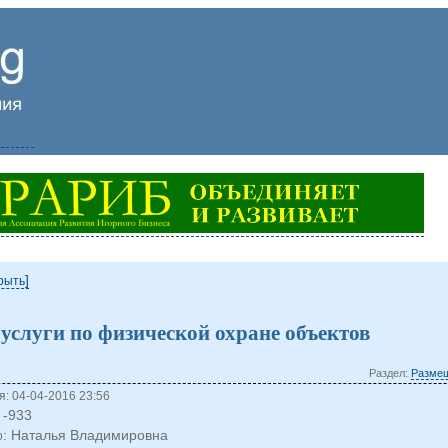
]
крыть
услуги по физической охране объектов
Раздел:
Размещ
: 04-04-2016 23:56
-933
: Наталья Владимировна
о