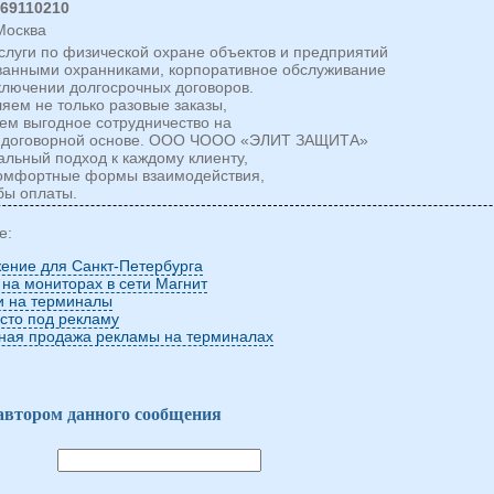
269110210
 Москва
слуги по физической охране объектов и предприятий
анными охранниками, корпоративное обслуживание
аключении долгосрочных договоров.
яем не только разовые заказы,
аем выгодное сотрудничество на
й договорной основе. ООО ЧООО «ЭЛИТ ЗАЩИТА»
альный подход к каждому клиенту,
омфортные формы взаимодействия,
бы оплаты.
е:
ение для Санкт-Петербурга
 на мониторах в сети Магнит
и на терминалы
сто под рекламу
ная продажа рекламы на терминалах
 автором данного сообщения