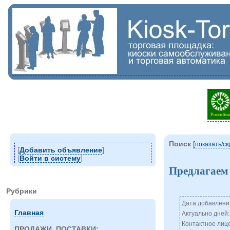
Поиск
[
показать/c
[
Добавить объявление
]
[
Войти в систему
]
Предлагаем 
Рубрики
Дата добавления
Главная
Актуально дней:
Контактное лиц
ПРОДАЖИ, ПОСТАВКИ: