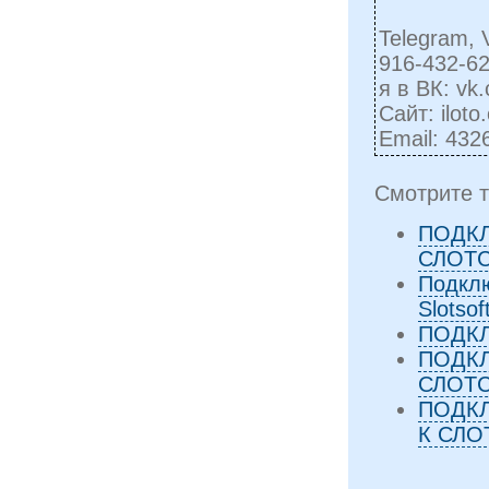
Telegram, 
916-432-62
я в ВК: vk
Сайт: iloto
Email:
432
Смотрите т
ПОДК
СЛОТ
Подкл
Slotsof
ПОДК
ПОДК
СЛОТ
ПОДК
К СЛО