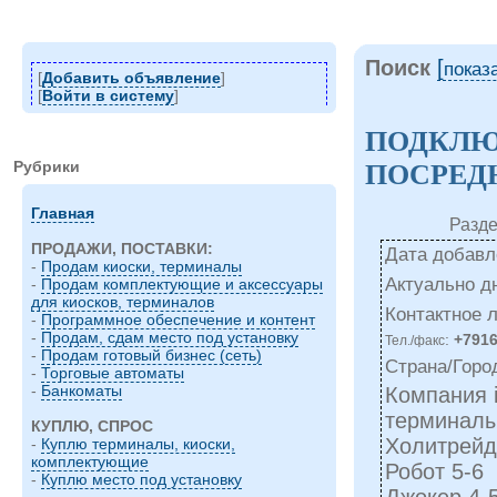
Поиск
[
показ
[
Добавить объявление
]
[
Войти в систему
]
ПОДКЛЮ
Рубрики
ПОСРЕД
Главная
Разде
ПРОДАЖИ, ПОСТАВКИ:
Дата добавле
-
Продам киоски, терминалы
Актуально д
-
Продам комплектующие и аксессуары
для киосков, терминалов
Контактное 
-
Программное обеспечение и контент
-
Продам, сдам место под установку
:
+791
Тел./факс
-
Продам готовый бизнес (сеть)
Страна/Горо
-
Торговые автоматы
-
Банкоматы
Компания i
терминалы
КУПЛЮ, СПРОС
Холитрейд
-
Куплю терминалы, киоски,
комплектующие
Робот 5-6
-
Куплю место под установку
Джокер 4-