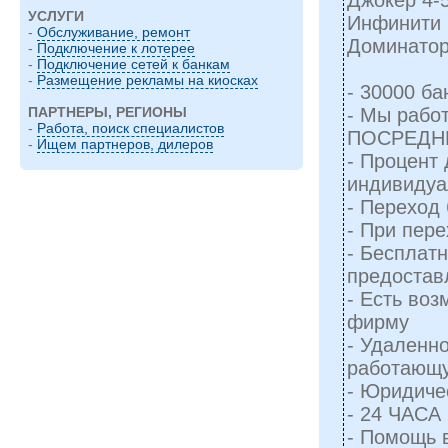
УСЛУГИ
Инфинити 
-
Обслуживание, ремонт
Доминатор
-
Подключение к лотерее
-
Подключение сетей к банкам
-
Размещение рекламы на киосках
- 30000 б
- Мы рабо
ПАРТНЕРЫ, РЕГИОНЫ
-
Работа, поиск специалистов
ПОСРЕДН
-
Ищем партнеров, дилеров
- Процент 
индивидуа
- Переход 
- При пер
- Бесплат
предостав
- Есть воз
фирму
- Удаленн
работающу
- Юридиче
- 24 ЧАСА
- Помощь 