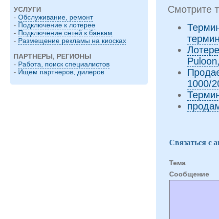
Смотрите т
УСЛУГИ
-
Обслуживание, ремонт
-
Подключение к лотерее
Термин
-
Подключение сетей к банкам
термин
-
Размещение рекламы на киосках
Лотере
ПАРТНЕРЫ, РЕГИОНЫ
Puloon
-
Работа, поиск специалистов
Продае
-
Ищем партнеров, дилеров
1000/2
Термин
прода
Связаться с 
Тема
Cообщение