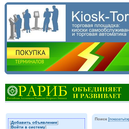
Поиск
[
показать/c
[
Добавить объявление
]
[
Войти в систему
]