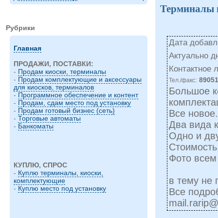
Терминалы 
Рубрики
Дата добавле
Главная
Актуально д
ПРОДАЖИ, ПОСТАВКИ:
Контактное 
-
Продам киоски, терминалы
-
Продам комплектующие и аксессуары
:
8905
Тел./факс
для киосков, терминалов
Большое к
-
Программное обеспечение и контент
комплекта
-
Продам, сдам место под установку
-
Продам готовый бизнес (сеть)
Все новое.
-
Торговые автоматы
Два вида 
-
Банкоматы
Одно и дв
Стоимость 
Фото всем
КУПЛЮ, СПРОС
-
Куплю терминалы, киоски,
в тему не
комплектующие
-
Куплю место под установку
Все подро
mail.rarip