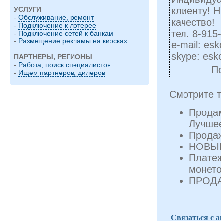
клиенту! Н
УСЛУГИ
-
Обслуживание, ремонт
качество!
-
Подключение к лотерее
тел. 8-915
-
Подключение сетей к банкам
-
Размещение рекламы на киосках
e-mail:
esk
skype: esk
ПАРТНЕРЫ, РЕГИОНЫ
-
Работа, поиск специалистов
П
-
Ищем партнеров, дилеров
Смотрите т
Продам
Лучше
Продаж
НОВЫ
Плате
монет
ПРОД
Связаться с 