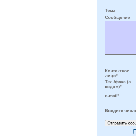
Тема
Cообщение
Контактное
лицо*
Тел./факс (с
кодом)*
e-mail*
Введите числ
П