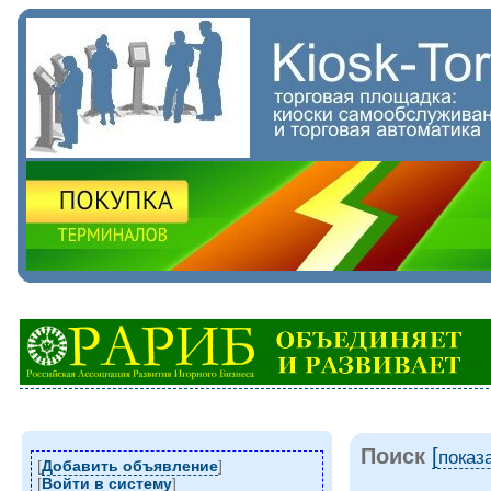
Поиск
[
показ
[
Добавить объявление
]
[
Войти в систему
]