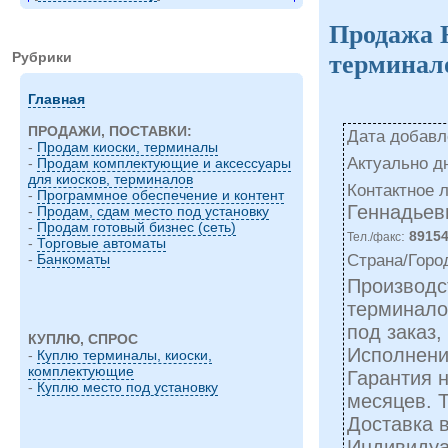
Продажа
Рубрики
терминал
Главная
ПРОДАЖИ, ПОСТАВКИ:
Дата добавле
-
Продам киоски, терминалы
Актуально д
-
Продам комплектующие и аксессуары
для киосков, терминалов
Контактное 
-
Программное обеспечение и контент
Геннадьев
-
Продам, сдам место под установку
-
Продам готовый бизнес (сеть)
:
8915
Тел./факс
-
Торговые автоматы
Страна/Горо
-
Банкоматы
Производс
терминалов
под заказ,
КУПЛЮ, СПРОС
Исполнение
-
Куплю терминалы, киоски,
комплектующие
Гарантия н
-
Куплю место под установку
месяцев. 
Доставка 
Индивидуа