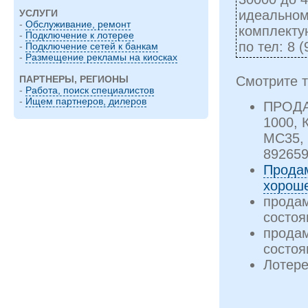
идеальном
УСЛУГИ
-
Обслуживание, ремонт
комплекту
-
Подключение к лотерее
по тел: 8 
-
Подключение сетей к банкам
-
Размещение рекламы на киосках
Смотрите т
ПАРТНЕРЫ, РЕГИОНЫ
-
Работа, поиск специалистов
-
Ищем партнеров, дилеров
ПРОДА
1000, 
МС35,
89265
Продам
хорош
прода
состоя
прода
состоя
Лотер