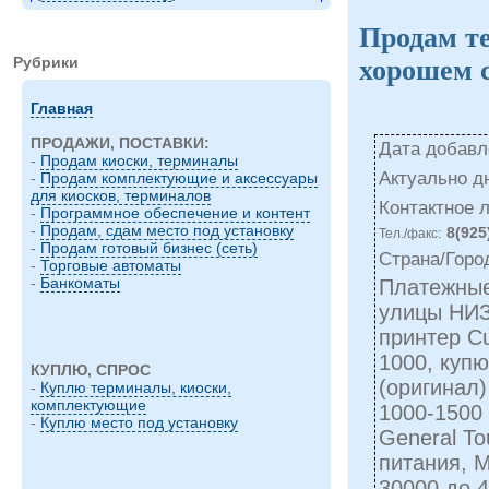
Продам т
Рубрики
хорошем 
Главная
ПРОДАЖИ, ПОСТАВКИ:
Дата добавле
-
Продам киоски, терминалы
Актуально д
-
Продам комплектующие и аксессуары
для киосков, терминалов
Контактное 
-
Программное обеспечение и контент
-
Продам, сдам место под установку
:
8(925
Тел./факс
-
Продам готовый бизнес (сеть)
Страна/Горо
-
Торговые автоматы
-
Банкоматы
Платежные
улицы НИ
принтер C
1000, куп
КУПЛЮ, СПРОС
(оригинал)
-
Куплю терминалы, киоски,
комплектующие
1000-1500 
-
Куплю место под установку
General To
питания, 
30000 до 