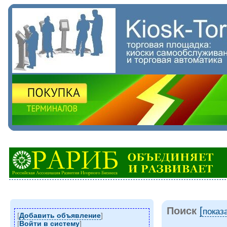
Поиск
[
показ
[
Добавить объявление
]
[
Войти в систему
]