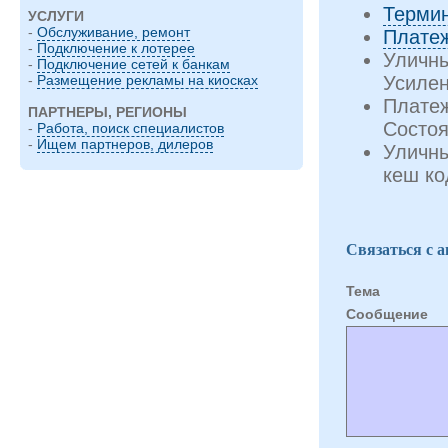
Терми
УСЛУГИ
-
Обслуживание, ремонт
Плате
-
Подключение к лотерее
Уличн
-
Подключение сетей к банкам
Усиле
-
Размещение рекламы на киосках
Плате
ПАРТНЕРЫ, РЕГИОНЫ
Состоя
-
Работа, поиск специалистов
-
Ищем партнеров, дилеров
Уличны
кеш ко
Связаться с 
Тема
Cообщение