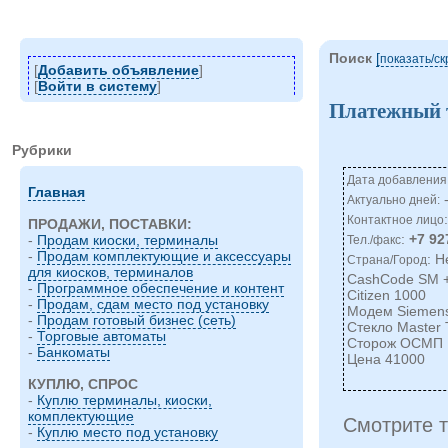
Поиск
[
показать/c
[
Добавить объявление
]
[
Войти в систему
]
Платежный 
Рубрики
Дата добавления:
Главная
-
Актуально дней:
Контактное лицо
ПРОДАЖИ, ПОСТАВКИ:
:
+7 92
-
Продам киоски, терминалы
Тел./факс
-
Продам комплектующие и аксессуары
: 
Страна/Город
для киосков, терминалов
CashCode SM +
-
Программное обеспечение и контент
Citizen 1000
-
Продам, сдам место под установку
Модем Siemen
-
Продам готовый бизнес (сеть)
Стекло Master 
-
Торговые автоматы
Сторож ОСМП
-
Банкоматы
Цена 41000
КУПЛЮ, СПРОС
-
Куплю терминалы, киоски,
комплектующие
Смотрите т
-
Куплю место под установку