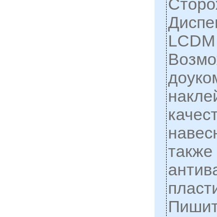
Сторо
Диспе
LCDM 
Возмо
доуко
накле
качес
навес
также
антив
пласт
Пишите