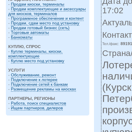
Дата до
-
Продам киоски, терминалы
17:02
-
Продам комплектующие и аксессуары
для киосков, терминалов
-
Программное обеспечение и контент
Актуаль
-
Продам, сдам место под установку
-
Продам готовый бизнес (сеть)
-
Торговые автоматы
Контак
-
Банкоматы
:
8919
Тел./факс
КУПЛЮ, СПРОС
Страна
-
Куплю терминалы, киоски,
комплектующие
-
Куплю место под установку
Лотер
УСЛУГИ
налич
-
Обслуживание, ремонт
-
Подключение к лотерее
(Курск
-
Подключение сетей к банкам
-
Размещение рекламы на киосках
Петерб
ПАРТНЕРЫ, РЕГИОНЫ
-
Работа, поиск специалистов
произ
-
Ищем партнеров, дилеров
корпу