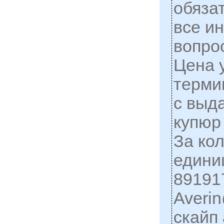
обяза
все и
вопро
Цена 
терми
с выд
купюр
За ко
едини
89191
Averi
скайп 