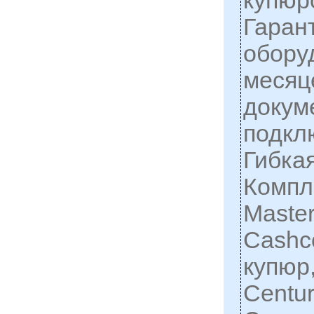
купюр
Гаран
обору
месяц
докум
подкл
Гибкая
Компл
Master
Cashc
купюр
Centur