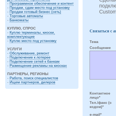
-
Программное обеспечение и контент
подкл
-
Продам, сдам место под установку
Custom
-
Продам готовый бизнес (сеть)
-
Торговые автоматы
-
Банкоматы
КУПЛЮ, СПРОС
Связаться с 
-
Куплю терминалы, киоски,
комплектующие
-
Куплю место под установку
Тема
Cообщение
УСЛУГИ
-
Обслуживание, ремонт
-
Подключение к лотерее
-
Подключение сетей к банкам
-
Размещение рекламы на киосках
ПАРТНЕРЫ, РЕГИОНЫ
-
Работа, поиск специалистов
-
Ищем партнеров, дилеров
Контактное
лицо*
Тел./факс (с
кодом)*
e-mail*