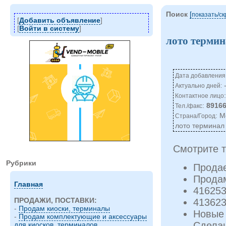
Поиск
[
показать/c
[
Добавить объявление
]
[
Войти в систему
]
лото термин
Дата добавления:
-
Актуально дней:
Контактное лицо
:
8916
Тел./факс
: М
Страна/Город
лото терминал 
Смотрите т
Рубрики
Прода
Прода
Главная
41625
ПРОДАЖИ, ПОСТАВКИ:
41362
-
Продам киоски, терминалы
Новые
-
Продам комплектующие и аксессуары
Сделан
для киосков, терминалов