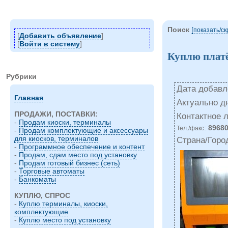
Поиск
[
показать/c
[
Добавить объявление
]
[
Войти в систему
]
Куплю плат
Рубрики
Дата добавле
Главная
Актуально д
ПРОДАЖИ, ПОСТАВКИ:
Контактное 
-
Продам киоски, терминалы
:
8968
Тел./факс
-
Продам комплектующие и аксессуары
для киосков, терминалов
Страна/Горо
-
Программное обеспечение и контент
-
Продам, сдам место под установку
-
Продам готовый бизнес (сеть)
-
Торговые автоматы
-
Банкоматы
КУПЛЮ, СПРОС
-
Куплю терминалы, киоски,
комплектующие
-
Куплю место под установку