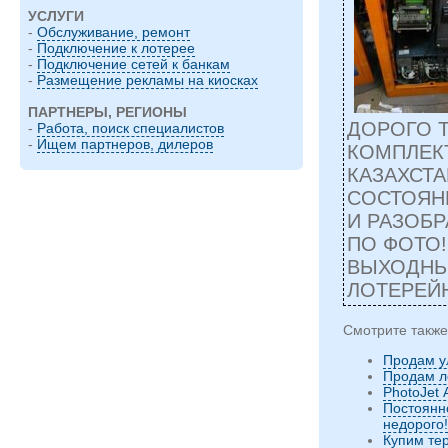
УСЛУГИ
-
Обслуживание, ремонт
-
Подключение к лотерее
-
Подключение сетей к банкам
-
Размещение рекламы на киосках
ПАРТНЕРЫ, РЕГИОНЫ
ДОРОГО 
-
Работа, поиск специалистов
-
Ищем партнеров, дилеров
КОМПЛЕК
КАЗАХСТА
СОСТОЯНИ
И РАЗОБ
ПО ФОТО! 
ВЫХОДНЫХ.
ЛОТЕРЕЙН
Смотрите также
Продам у
Продам л
PhotoJet
Постоянн
недорого!
Купим те