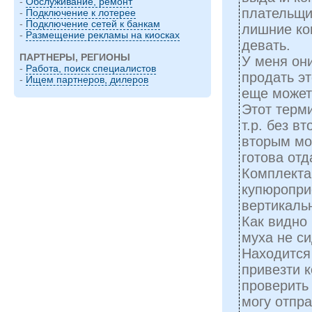
-
Обслуживание, ремонт
плательщик
-
Подключение к лотерее
-
Подключение сетей к банкам
лишние ко
-
Размещение рекламы на киосках
девать.
ПАРТНЕРЫ, РЕГИОНЫ
У меня он
-
Работа, поиск специалистов
продать эт
-
Ищем партнеров, дилеров
еще может 
Этот терм
т.р. без в
вторым мо
готова отда
Комплекта
купюропри
вертикальн
Как видно
муха не си
Находится
привезти к
проверить 
могу отпра