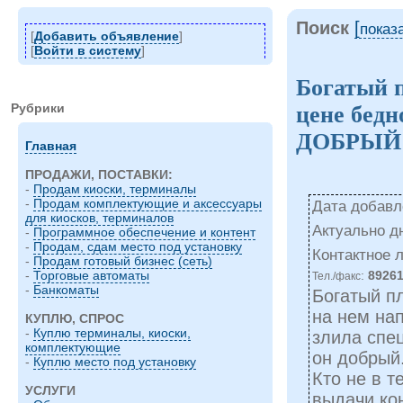
Поиск
[
показ
[
Добавить объявление
]
[
Войти в систему
]
Богатый 
Рубрики
цене бед
ДОБРЫЙ
Главная
ПРОДАЖИ, ПОСТАВКИ:
-
Продам киоски, терминалы
-
Продам комплектующие и аксессуары
Дата добавле
для киосков, терминалов
Актуально д
-
Программное обеспечение и контент
-
Продам, сдам место под установку
Контактное 
-
Продам готовый бизнес (сеть)
:
8926
-
Торговые автоматы
Тел./факс
-
Банкоматы
Богатый п
на нем нап
КУПЛЮ, СПРОС
-
Куплю терминалы, киоски,
злила спец
комплектующие
он добрый
-
Куплю место под установку
Кто не в т
УСЛУГИ
выдачи кон