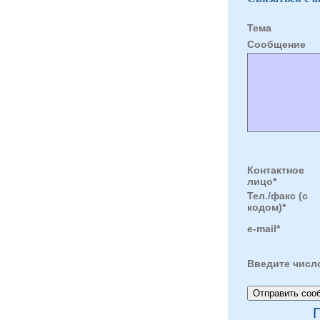
Тема
Cообщение
Контактное
лицо*
Тел./факс (с
кодом)*
e-mail*
Введите числ
П