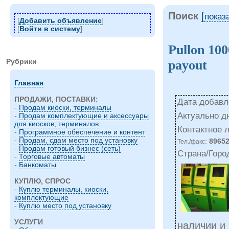
Поиск
[
показ
[
Добавить объявление
]
[
Войти в систему
]
Pullon 10
Рубрики
payout
Главная
ПРОДАЖИ, ПОСТАВКИ:
Дата добавле
-
Продам киоски, терминалы
Актуально д
-
Продам комплектующие и аксессуары
для киосков, терминалов
Контактное 
-
Программное обеспечение и контент
-
Продам, сдам место под установку
:
8965
Тел./факс
-
Продам готовый бизнес (сеть)
Страна/Горо
-
Торговые автоматы
-
Банкоматы
КУПЛЮ, СПРОС
-
Куплю терминалы, киоски,
комплектующие
-
Куплю место под установку
УСЛУГИ
наличии и 