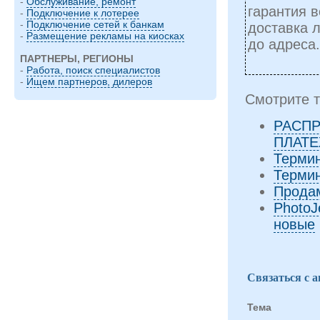
-
Обслуживание, ремонт
гарантия в
-
Подключение к лотерее
-
Подключение сетей к банкам
доставка 
-
Размещение рекламы на киосках
до адреса.
ПАРТНЕРЫ, РЕГИОНЫ
-
Работа, поиск специалистов
-
Ищем партнеров, дилеров
Смотрите т
РАСП
ПЛАТ
Терми
Термин
Прода
PhotoJ
новые
Связаться с 
Тема