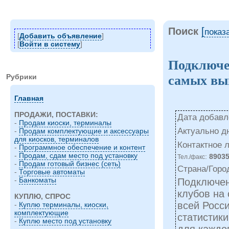
Поиск
[
показ
[
Добавить объявление
]
[
Войти в систему
]
Подключе
Рубрики
самых вы
Главная
ПРОДАЖИ, ПОСТАВКИ:
Дата добавле
-
Продам киоски, терминалы
Актуально д
-
Продам комплектующие и аксессуары
для киосков, терминалов
Контактное 
-
Программное обеспечение и контент
-
Продам, сдам место под установку
:
8903
Тел./факс
-
Продам готовый бизнес (сеть)
Страна/Горо
-
Торговые автоматы
-
Банкоматы
Подключен
клубов на
КУПЛЮ, СПРОС
всей Росс
-
Куплю терминалы, киоски,
комплектующие
статистики
-
Куплю место под установку
для каждо