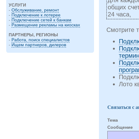
УСЛУГИ
общих сче
-
Обслуживание, ремонт
24 часа,
-
Подключение к лотерее
-
Подключение сетей к банкам
-
Размещение рекламы на киосках
Смотрите т
ПАРТНЕРЫ, РЕГИОНЫ
-
Работа, поиск специалистов
Подклю
-
Ищем партнеров, дилеров
Подкл
терми
Подкл
програ
Подклю
Лото к
Связаться с 
Тема
Cообщение