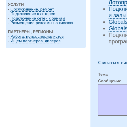
Лотопр
УСЛУГИ
Подкл
-
Обслуживание, ремонт
-
Подключение к лотерее
и залы
-
Подключение сетей к банкам
Global
-
Размещение рекламы на киосках
Global
ПАРТНЕРЫ, РЕГИОНЫ
Подкл
-
Работа, поиск специалистов
програ
-
Ищем партнеров, дилеров
Связаться с 
Тема
Cообщение