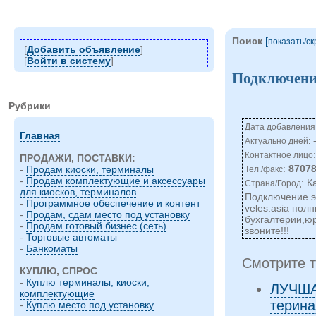
Поиск
[
показать/c
[
Добавить объявление
]
[
Войти в систему
]
Подключени
Рубрики
Дата добавления:
Главная
Актуально дней:
Контактное лицо
ПРОДАЖИ, ПОСТАВКИ:
:
8707
-
Продам киоски, терминалы
Тел./факс
-
Продам комплектующие и аксессуары
: К
Страна/Город
для киосков, терминалов
Подключение э
-
Программное обеспечение и контент
veles.asia пол
-
Продам, сдам место под установку
бухгалтерии,юр
-
Продам готовый бизнес (сеть)
звоните!!!
-
Торговые автоматы
-
Банкоматы
Смотрите т
КУПЛЮ, СПРОС
-
Куплю терминалы, киоски,
ЛУЧША
комплектующие
теринал
-
Куплю место под установку