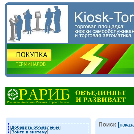
Поиск
[
показ
[
Добавить объявление
]
[
Войти в систему
]