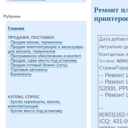
Ремонт п
Рубрики
принтеро
Главная
ПРОДАЖИ, ПОСТАВКИ:
Дата добавле
-
Продам киоски, терминалы
Актуально д
-
Продам комплектующие и аксессуары
для киосков, терминалов
Контактное 
-
Программное обеспечение и контент
-
Продам, сдам место под установку
:
8(903
Тел./факс
-
Продам готовый бизнес (сеть)
Страна/Горо
-
Торговые автоматы
-
Банкоматы
-- Ремонт
-- Ремонт 
S2000, PP
-- Ремонт 
КУПЛЮ, СПРОС
-
Куплю терминалы, киоски,
комплектующие
--
-
Куплю место под установку
8(903)162-
ICQ: 431-0
printer-re