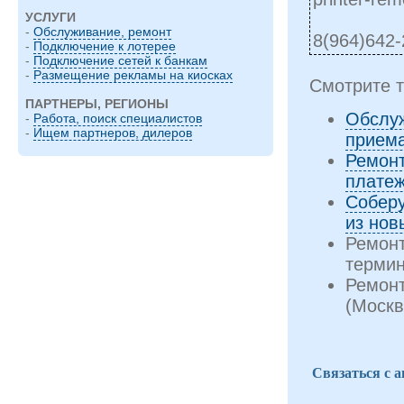
УСЛУГИ
-
Обслуживание, ремонт
8(964)642
-
Подключение к лотерее
-
Подключение сетей к банкам
-
Размещение рекламы на киосках
Смотрите т
ПАРТНЕРЫ, РЕГИОНЫ
Обслуж
-
Работа, поиск специалистов
-
Ищем партнеров, дилеров
прием
Ремон
плате
Соберу
из нов
Ремонт
терми
Ремон
(Москв
Связаться с 