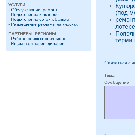
Купюр
УСЛУГИ
-
Обслуживание, ремонт
(под м
-
Подключение к лотерее
ремонт
-
Подключение сетей к банкам
-
Размещение рекламы на киосках
лотер
Пополн
ПАРТНЕРЫ, РЕГИОНЫ
-
Работа, поиск специалистов
термин
-
Ищем партнеров, дилеров
Связаться с 
Тема
Cообщение