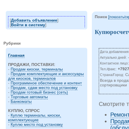
Поиск
[
показать/c
[
Добавить объявление
]
[
Войти в систему
]
Купюросчет
Рубрики
Дата добавления:
Главная
Актуально дней:
Контактное лицо
ПРОДАЖИ, ПОСТАВКИ:
:
+792
-
Продам киоски, терминалы
Тел./факс
-
Продам комплектующие и аксессуары
: 
Страна/Город
для киосков, терминалов
Всегда в прода
-
Программное обеспечение и контент
сортировщики
-
Продам, сдам место под установку
-
Продам готовый бизнес (сеть)
-
Торговые автоматы
-
Банкоматы
Смотрите т
КУПЛЮ, СПРОС
Ремон
-
Куплю терминалы, киоски,
комплектующие
Продам
-
Куплю место под установку
(обслу