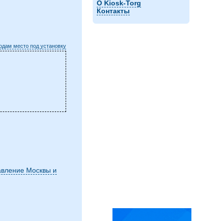
О Kiosk-Torg
Контакты
одам место под установку
авление Москвы и