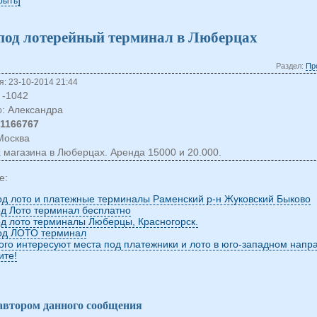
крыть
под лотерейный терминал в Люберцах
Раздел:
Пр
: 23-10-2014 21:44
-1042
: Александра
о
51166767
 Москва
 магазина в Люберцах. Аренда 15000 и 20.000.
е:
од лото и платежные терминалы Раменский р-н Жуковский Быково
од Лото терминал бесплатно
од лото терминалы Люберцы, Красногорск.
од ЛОТО терминал
кого интересуют места под платежники и лото в юго-западном напр
ите!
 автором данного сообщения