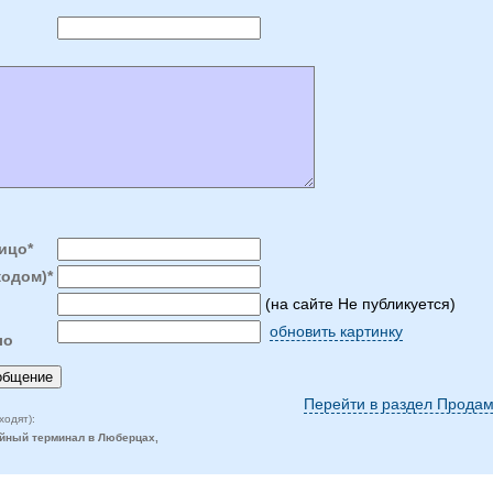
ицо*
кодом)*
(на сайте Не публикуется)
обновить картинку
ло
Перейти в раздел Продам
ходят):
ейный терминал в Люберцах,