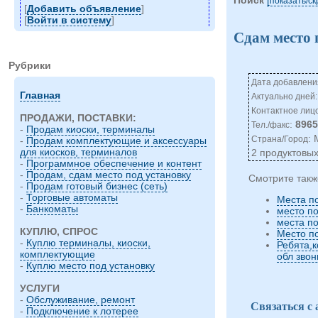
показать/c
[
Добавить объявление
]
[
Войти в систему
]
Сдам место 
Рубрики
Дата добавления
Главная
Актуально дней:
Контактное лиц
ПРОДАЖИ, ПОСТАВКИ:
:
896
Тел./факс
-
Продам киоски, терминалы
:
Страна/Город
-
Продам комплектующие и аксессуары
для киосков, терминалов
2 продуктовых
-
Программное обеспечение и контент
-
Продам, сдам место под установку
Смотрите такж
-
Продам готовый бизнес (сеть)
-
Торговые автоматы
Места п
-
Банкоматы
место п
места п
КУПЛЮ, СПРОС
Место п
-
Куплю терминалы, киоски,
Ребята,
комплектующие
обл звон
-
Куплю место под установку
УСЛУГИ
-
Обслуживание, ремонт
Связаться с
-
Подключение к лотерее