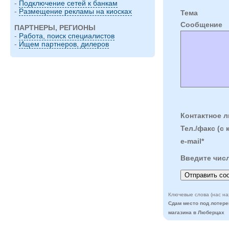
-
Подключение сетей к банкам
-
Размещение рекламы на киосках
Тема
Cообщение
ПАРТНЕРЫ, РЕГИОНЫ
-
Работа, поиск специалистов
-
Ищем партнеров, дилеров
Контактное л
Тел./факс (с 
e-mail*
Введите чис
Ключевые слова (нас на
Сдам место под лотер
магазина в Люберцах