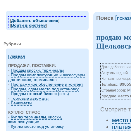
Поиск
[
показ
[
Добавить объявление
]
[
Войти в систему
]
продаю ме
Рубрики
Щелковс
Главная
ПРОДАЖИ, ПОСТАВКИ:
Дата добавления:
-
Продам киоски, терминалы
-
Актуально дней:
-
Продам комплектующие и аксессуары
Контактное лицо
для киосков, терминалов
:
8905
-
Программное обеспечение и контент
Тел./факс
-
Продам, сдам место под установку
: М
Страна/Город
-
Продам готовый бизнес (сеть)
продаю место 
-
Торговые автоматы
-
Банкоматы
Смотрите т
КУПЛЮ, СПРОС
-
Куплю терминалы, киоски,
место 
комплектующие
плате
-
Куплю место под установку