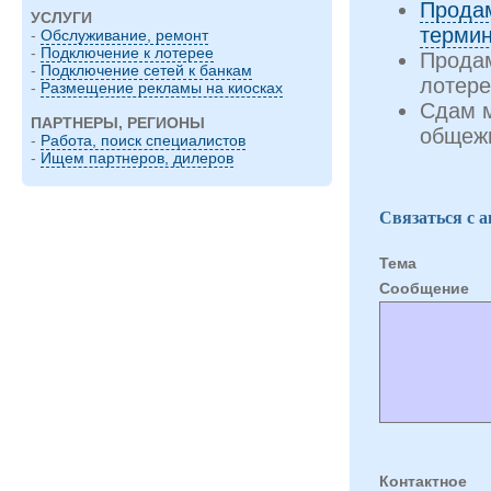
Прода
УСЛУГИ
термин
-
Обслуживание, ремонт
-
Подключение к лотерее
Продам
-
Подключение сетей к банкам
лотере
-
Размещение рекламы на киосках
Сдам м
ПАРТНЕРЫ, РЕГИОНЫ
общеж
-
Работа, поиск специалистов
-
Ищем партнеров, дилеров
Связаться с 
Тема
Cообщение
Контактное