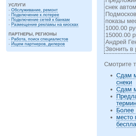
УСЛУГИ
снек авто
-
Обслуживание, ремонт
Подмосков
-
Подключение к лотерее
-
Подключение сетей к банкам
показы мес
-
Размещение рекламы на киосках
1000.00 ру
15000.00 р
ПАРТНЕРЫ, РЕГИОНЫ
-
Работа, поиск специалистов
Андрей Ген
-
Ищем партнеров, дилеров
Звонить в 
Смотрите т
Сдам м
снеки
Сдам м
Предла
термин
Более 
место 
беспла