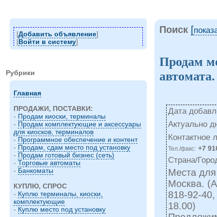
Поиск
[
показ
[
Добавить объявление
]
[
Войти в систему
]
Продам ме
Рубрики
автомата.
Главная
ПРОДАЖИ, ПОСТАВКИ:
Дата добавле
-
Продам киоски, терминалы
Актуально д
-
Продам комплектующие и аксессуары
для киосков, терминалов
Контактное 
-
Программное обеспечение и контент
-
Продам, сдам место под установку
:
+7 91
Тел./факс
-
Продам готовый бизнес (сеть)
Страна/Горо
-
Торговые автоматы
-
Банкоматы
Места для
Москва. (
КУПЛЮ, СПРОС
818-92-40,
-
Куплю терминалы, киоски,
комплектующие
18.00)
-
Куплю место под установку
Предложим