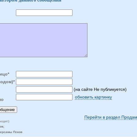
ицо*
кодом)*
(на сайте Не публикуется)
обновить картинку
ло
Перейти в раздел Продам
ходят):
ов,
версамы Псков