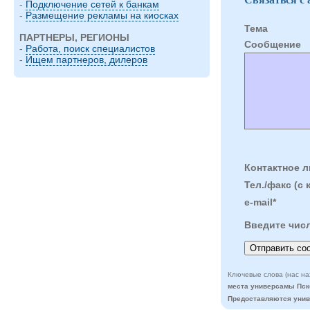
-
Подключение сетей к банкам
-
Размещение рекламы на киосках
Тема
ПАРТНЕРЫ, РЕГИОНЫ
Cообщение
-
Работа, поиск специалистов
-
Ищем партнеров, дилеров
Контактное л
Тел./факс (с 
e-mail*
Введите чис
Ключевые слова (нас на
места универсамы Пск
Предоставляются уни