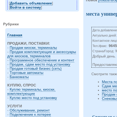
показать/c
[
Добавить объявление
]
[
Войти в систему
]
места униве
Рубрики
Дата добавления
Главная
Актуально дней:
Контактное лиц
ПРОДАЖИ, ПОСТАВКИ:
:
964
Тел./факс
-
Продам киоски, терминалы
:
Страна/Город
-
Продам комплектующие и аксессуары
для киосков, терминалов
Добрый день.
-
Программное обеспечение и контент
-
Продам, сдам место под установку
Предоставляю
-
Продам готовый бизнес (сеть)
-
Торговые автоматы
Смотрите такж
-
Банкоматы
Места п
КУПЛЮ, СПРОС
Сдам мес
-
Куплю терминалы, киоски,
место по
комплектующие
Продам 
-
Куплю место под установку
Снековы
УСЛУГИ
-
Обслуживание, ремонт
-
Подключение к лотерее
Связаться с