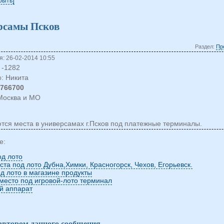
крыть
рсамы Псков
Раздел:
Пр
: 26-02-2014 10:55
-1282
: Никита
о
5766700
 Москва и МО
тся места в универсамах г.Псков под платежные терминалы.
е:
од лото
та под лото Дубна,Химки, Красногорск, Чехов, Егорьевск.
д лото в магазине продукты
место под игровой-лото терминал
й аппарат
 автором данного сообщения