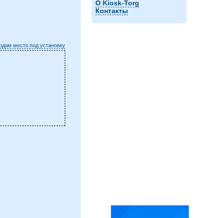
О Kiosk-Torg
Контакты
одам место под установку