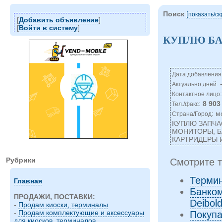
Поиск
[
показать/c
[
Добавить объявление
]
[
Войти в систему
]
КУПЛЮ БА
Дата добавления:
Актуально дней:
Контактное лицо
:
8 903
Тел./факс
: м
Страна/Город
КУПЛЮ ЗАПЧА
МОНИТОРЫ, Б
КАРТРИДЕРЫ И
Рубрики
Смотрите т
Терми
Главная
Банком
ПРОДАЖИ, ПОСТАВКИ:
Deibol
-
Продам киоски, терминалы
-
Продам комплектующие и аксессуары
Покупа
для киосков, терминалов