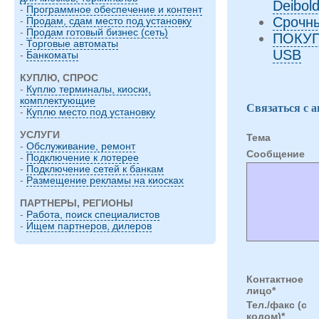
Deibol
-
Программное обеспечение и контент
Срочны
-
Продам, сдам место под установку
-
Продам готовый бизнес (сеть)
ПОКУП
-
Торговые автоматы
USB
-
Банкоматы
КУПЛЮ, СПРОС
-
Куплю терминалы, киоски,
комплектующие
Связаться с 
-
Куплю место под установку
УСЛУГИ
Тема
-
Обслуживание, ремонт
Cообщение
-
Подключение к лотерее
-
Подключение сетей к банкам
-
Размещение рекламы на киосках
ПАРТНЕРЫ, РЕГИОНЫ
-
Работа, поиск специалистов
-
Ищем партнеров, дилеров
Контактное
лицо*
Тел./факс (с
кодом)*