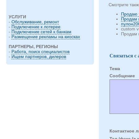
Смотрите такж
Продаю 
УСЛУГИ
Продам 
-
Обслуживание, ремонт
пулон20
-
Подключение к лотерее
custom 
-
Подключение сетей к банкам
Продам 
-
Размещение рекламы на киосках
ПАРТНЕРЫ, РЕГИОНЫ
-
Работа, поиск специалистов
Связаться с
-
Ищем партнеров, дилеров
Тема
Cообщение
Контактное л
Тел./факс (с 