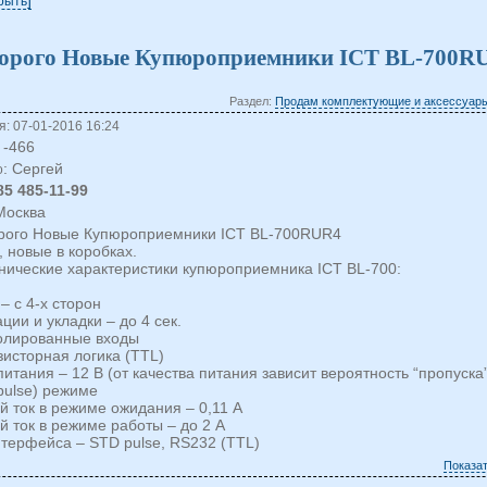
крыть
орого Новые Купюроприемники ICT BL-700R
Раздел:
Продам комплектующие и аксессуары
: 07-01-2016 16:24
-466
: Сергей
о
85 485-11-99
 Москва
рого Новые Купюроприемники ICT BL-700RUR4
, новые в коробках.
нические характеристики купюроприемника ICT BL-700:
– с 4-х сторон
ции и укладки – до 4 сек.
золированные входы
зисторная логика (TTL)
итания – 12 В (от качества питания зависит вероятность “пропуска
pulse) режиме
й ток в режиме ожидания – 0,11 А
 ток в режиме работы – до 2 А
нтерфейса – STD pulse, RS232 (TTL)
Показа