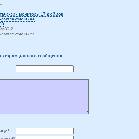
е:
тачскрин мониторы 17 дюймов
комплектующиее
00
vkp80-2
комплектующиее
 автором данного сообщения
ицо*
кодом)*