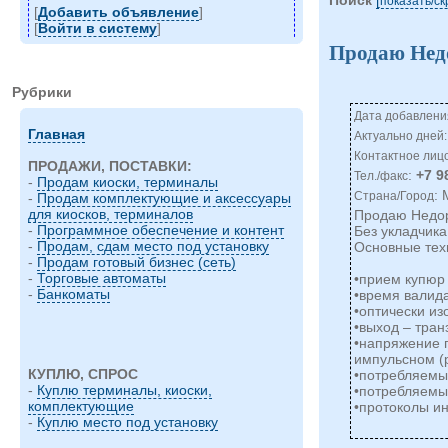
показать/c
[
Добавить объявление
]
[
Войти в систему
]
Продаю Нед
Рубрики
Дата добавления
Главная
Актуально дней:
Контактное лиц
ПРОДАЖИ, ПОСТАВКИ:
:
+7 9
Тел./факс
-
Продам киоски, терминалы
:
Страна/Город
-
Продам комплектующие и аксессуары
для киосков, терминалов
Продаю Недо
-
Программное обеспечение и контент
Без укладчика
-
Продам, сдам место под установку
Основные тех
-
Продам готовый бизнес (сеть)
-
Торговые автоматы
•прием купюр 
-
Банкоматы
•время валида
•оптически и
•выход – тран
•напряжение п
импульсном (
КУПЛЮ, СПРОС
•потребляемы
-
Куплю терминалы, киоски,
•потребляемый
комплектующие
•протоколы и
-
Куплю место под установку