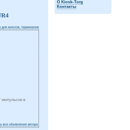
О Kiosk-Torg
Контакты
UR4
 для киосков, терминалов
” импульсов в
ть все объявления автора