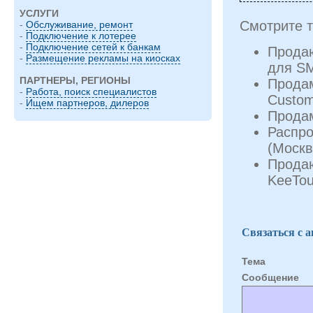
УСЛУГИ
Смотрите т
-
Обслуживание, ремонт
-
Подключение к лотерее
-
Подключение сетей к банкам
Продаю
-
Размещение рекламы на киосках
для S
ПАРТНЕРЫ, РЕГИОНЫ
Продам
-
Работа, поиск специалистов
Custom
-
Ищем партнеров, дилеров
Прода
Распро
(Москв
Прода
KeeTou
Связаться с 
Тема
Cообщение