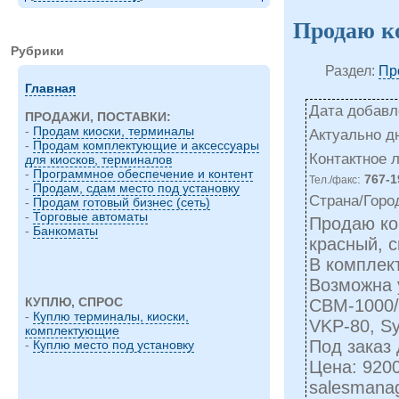
Продаю к
Рубрики
Раздел:
Пр
Главная
Дата добавле
ПРОДАЖИ, ПОСТАВКИ:
-
Продам киоски, терминалы
Актуально д
-
Продам комплектующие и аксессуары
Контактное 
для киосков, терминалов
-
Программное обеспечение и контент
:
767-1
Тел./факс
-
Продам, сдам место под установку
Страна/Горо
-
Продам готовый бизнес (сеть)
-
Торговые автоматы
Продаю ко
-
Банкоматы
красный, с
В комплект
Возможна у
КУПЛЮ, СПРОС
CBM-1000/
-
Куплю терминалы, киоски,
VKP-80, Sy
комплектующие
Под заказ 
-
Куплю место под установку
Цена: 920
salesmana