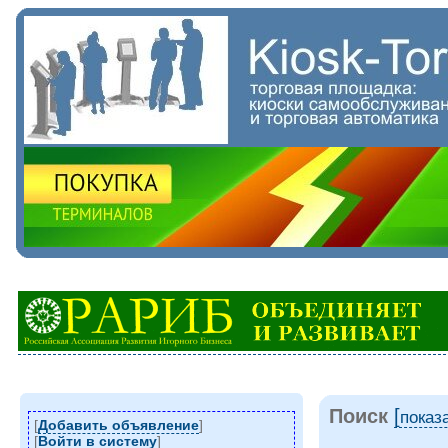
Поиск
[
показ
[
Добавить объявление
]
[
Войти в систему
]