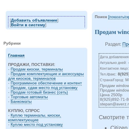
Поиск
[
показать/c
[
Добавить объявление
]
[
Войти в систему
]
Продам win
Рубрики
Раздел:
Пр
Главная
Дата добавления:
-
Актуально дней:
ПРОДАЖИ, ПОСТАВКИ:
Контактное лицо
-
Продам киоски, терминалы
-
Продам комплектующие и аксессуары
:
8(925
Тел./факс
для киосков, терминалов
: М
Страна/Город
-
Программное обеспечение и контент
Продам windo
-
Продам, сдам место под установку
Продам windows
-
Продам готовый бизнес (сеть)
Цена 2500р
-
Торговые автоматы
8(925)892-71-8
-
Банкоматы
stepan@averz.
КУПЛЮ, СПРОС
-
Куплю терминалы, киоски,
Смотрите т
комплектующие
-
Куплю место под установку
Citizen