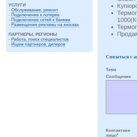
Купюр
УСЛУГИ
-
Обслуживание, ремонт
Термоп
-
Подключение к лотерее
1000(
-
Подключение сетей к банкам
-
Размещение рекламы на киосках
Термоп
Продам
ПАРТНЕРЫ, РЕГИОНЫ
-
Работа, поиск специалистов
-
Ищем партнеров, дилеров
Связаться с 
Тема
Cообщение
Контактное
лицо*