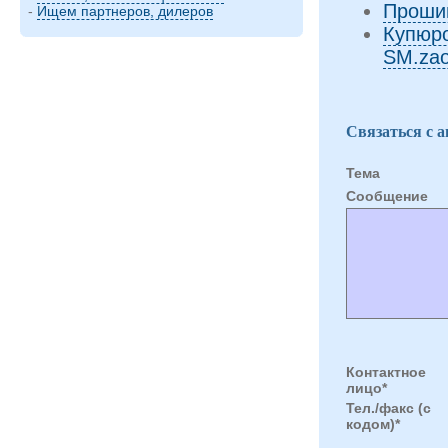
Проши
-
Ищем партнеров, дилеров
Купюр
SM.za
Связаться с 
Тема
Cообщение
Контактное
лицо*
Тел./факс (с
кодом)*