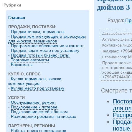
Рубрики
дюймов 3
Главная
Раздел:
Пр
ПРОДАЖИ, ПОСТАВКИ:
-
Продам киоски, терминалы
Дата добавления:
-
Продам комплектующие и аксессуары
Актуально дней:
для киосков, терминалов
Контактное лицо
-
Программное обеспечение и контент
-
Продам, сдам место под установку
:
+796
Тел./факс
-
Продам готовый бизнес (сеть)
: М
Страна/Город
-
Торговые автоматы
Продам новые 
-
Банкоматы
с контроллером
хорошая скидка
КУПЛЮ, СПРОС
+79647744400
-
Куплю терминалы, киоски,
комплектующие
-
Куплю место под установку
Смотрите т
УСЛУГИ
Постоя
-
Обслуживание, ремонт
-
Подключение к лотерее
для пл
-
Подключение сетей к банкам
Распро
-
Размещение рекламы на киосках
Продаю
ПАРТНЕРЫ, РЕГИОНЫ
новые.
-
Работа, поиск специалистов