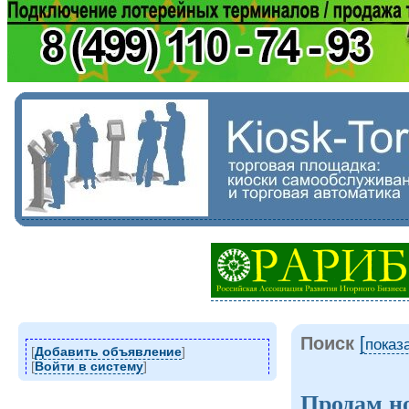
Поиск
[
показ
[
Добавить объявление
]
[
Войти в систему
]
Продам н