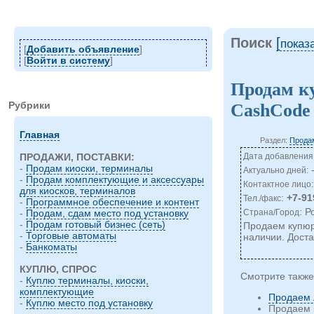
Поиск
[
показ
[
Добавить объявление
]
[
Войти в систему
]
Продам к
Рубрики
CashCode
Главная
Раздел:
Продам
Дата добавления:
ПРОДАЖИ, ПОСТАВКИ:
-
Продам киоски, терминалы
Актуально дней:
-
Продам комплектующие и аксессуары
Контактное лицо
для киосков, терминалов
:
+7-91
Тел./факс
-
Программное обеспечение и контент
: Р
Страна/Город
-
Продам, сдам место под установку
-
Продам готовый бизнес (сеть)
Продаем купюр
-
Торговые автоматы
наличии. Доста
-
Банкоматы
КУПЛЮ, СПРОС
Смотрите также
-
Куплю терминалы, киоски,
комплектующие
Продаем 
-
Куплю место под установку
Продаем 