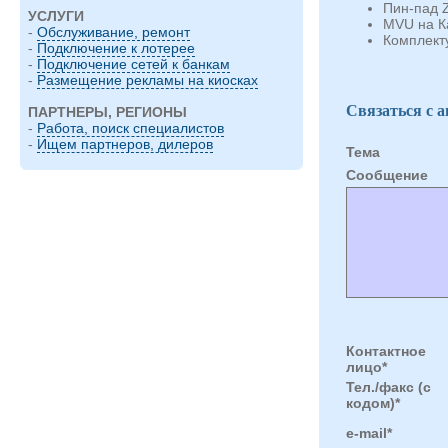
Пин-пад Z
УСЛУГИ
MVU на К
-
Обслуживание, ремонт
Комплект
-
Подключение к лотерее
-
Подключение сетей к банкам
-
Размещение рекламы на киосках
Связаться с 
ПАРТНЕРЫ, РЕГИОНЫ
-
Работа, поиск специалистов
-
Ищем партнеров, дилеров
Тема
Cообщение
Контактное
лицо*
Тел./факс (с
кодом)*
e-mail*