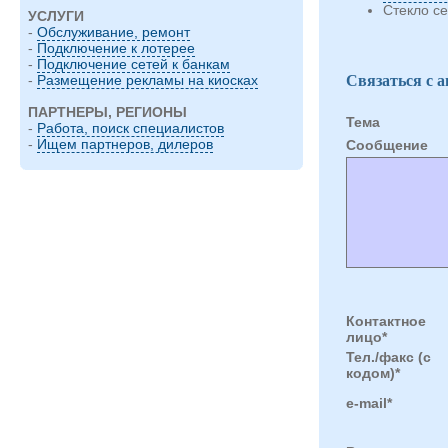
Стекло се
УСЛУГИ
-
Обслуживание, ремонт
-
Подключение к лотерее
-
Подключение сетей к банкам
Связаться с 
-
Размещение рекламы на киосках
ПАРТНЕРЫ, РЕГИОНЫ
Тема
-
Работа, поиск специалистов
-
Ищем партнеров, дилеров
Cообщение
Контактное
лицо*
Тел./факс (с
кодом)*
e-mail*