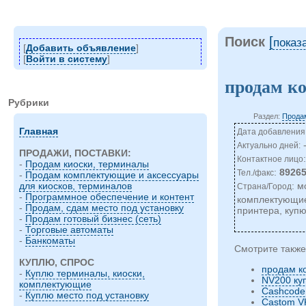
Поиск
[
показ
[
Добавить объявление
]
[
Войти в систему
]
продам к
Рубрики
Раздел:
Продам
Главная
Дата добавления:
Актуально дней:
ПРОДАЖИ, ПОСТАВКИ:
Контактное лицо
-
Продам киоски, терминалы
:
8926
Тел./факс
-
Продам комплектующие и аксессуары
: м
для киосков, терминалов
Страна/Город
-
Программное обеспечение и контент
комплектующие
-
Продам, сдам место под установку
принтера, купю
-
Продам готовый бизнес (сеть)
-
Торговые автоматы
-
Банкоматы
Смотрите также
КУПЛЮ, СПРОС
продам к
-
Куплю терминалы, киоски,
NV200 ку
комплектующие
Сashcode
-
Куплю место под установку
Castom V