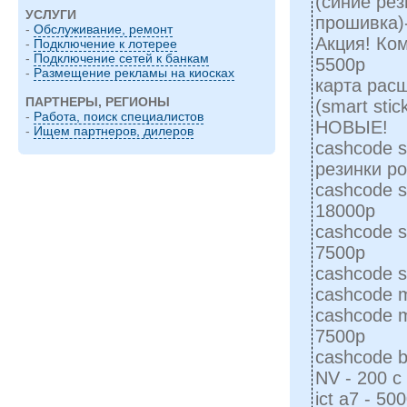
(синие рез
УСЛУГИ
прошивка)-
-
Обслуживание, ремонт
Акция! Ком
-
Подключение к лотерее
-
Подключение сетей к банкам
5500р
-
Размещение рекламы на киосках
карта рас
ПАРТНЕРЫ, РЕГИОНЫ
(smart sti
-
Работа, поиск специалистов
НОВЫЕ!
-
Ищем партнеров, дилеров
cashcode 
резинки ро
cashcode 
18000р
cashcode 
7500р
cashcode 
cashcode m
cashcode 
7500р
cashcode b
NV - 200 
ict a7 - 50