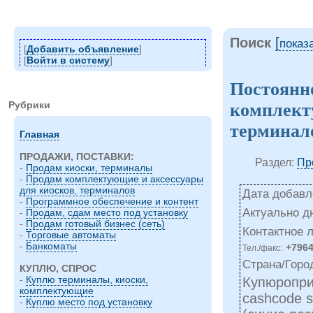
Поиск
[
показ
[
Добавить объявление
]
[
Войти в систему
]
Постоянн
Рубрики
комплект
терминало
Главная
ПРОДАЖИ, ПОСТАВКИ:
Раздел:
Пр
-
Продам киоски, терминалы
-
Продам комплектующие и аксессуары
для киосков, терминалов
Дата добавле
-
Программное обеспечение и контент
Актуально д
-
Продам, сдам место под установку
-
Продам готовый бизнес (сеть)
Контактное 
-
Торговые автоматы
-
Банкоматы
:
+796
Тел./факс
Страна/Горо
КУПЛЮ, СПРОС
-
Куплю терминалы, киоски,
Купюропри
комплектующие
cashcode 
-
Куплю место под установку