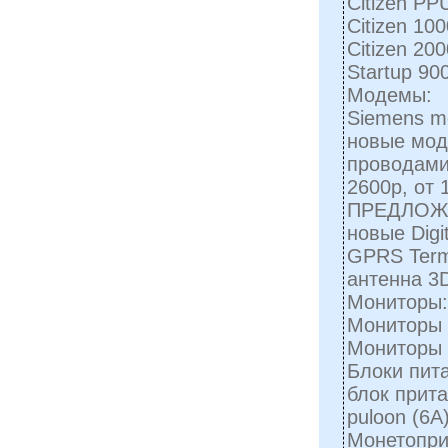
Citizen PP
Citizen 100
Citizen 200
Startup 90
Модемы:
Siemens mc
новые мод
проводами
2600р, от
ПРЕДЛОЖЕ
новые Digi
GPRS Termi
антенна 3
Мониторы:
Мониторы 1
Мониторы 1
Блоки пит
блок прита
puloon (6А
Монетопри