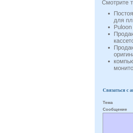
Смотрите т
Постоя
для пл
Puloon
Прода
кассет
Продаю
оригин
компью
монито
Связаться с 
Тема
Cообщение