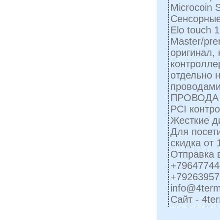
Microcoin 
Сенсорные
Elo touch 
Master/pre
оригинал,
контроллер
отдельно н
проводами
ПРОВОДА 
PCI контро
Жесткие ди
Для посети
скидка от 
Отправка 
+79647744
+79263957
info@4term
Сайт - 4ter