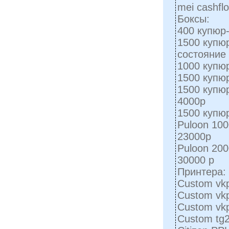
mei cashfl
Боксы:
400 купюр
1500 купю
состояние 
1000 купю
1500 купюр
1500 купю
4000р
1500 купю
Puloon 100
23000р
Puloon 200
30000 р
Принтера:
Custom vkp
Custom vkp
Custom vkp
Custom tg2