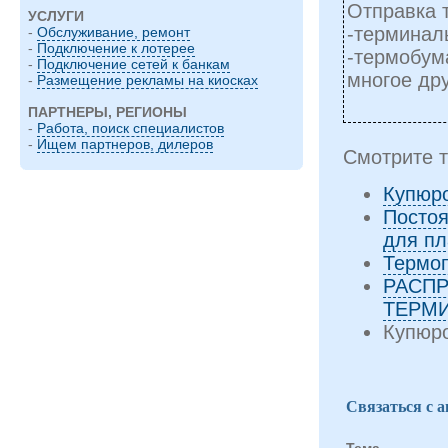
Отправка 
УСЛУГИ
-терминал
-
Обслуживание, ремонт
-
Подключение к лотерее
-термобум
-
Подключение сетей к банкам
многое др
-
Размещение рекламы на киосках
ПАРТНЕРЫ, РЕГИОНЫ
-
Работа, поиск специалистов
-
Ищем партнеров, дилеров
Смотрите т
Купюр
Постоя
для пл
Термоп
РАСП
ТЕРМ
Купюр
Связаться с 
Тема