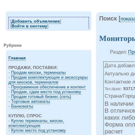
Поиск
[
показ
[
Добавить объявление
]
[
Войти в систему
]
Мониторы 
Рубрики
Раздел:
Пр
Главная
Дата добавле
ПРОДАЖИ, ПОСТАВКИ:
-
Продам киоски, терминалы
Актуально д
-
Продам комплектующие и аксессуары
Контактное 
для киосков, терминалов
-
Программное обеспечение и контент
:
9371
Тел./факс
-
Продам, сдам место под установку
Страна/Горо
-
Продам готовый бизнес (сеть)
-
Торговые автоматы
В наличии
-
Банкоматы
В отличном
КУПЛЮ, СПРОС
каких либ
-
Куплю терминалы, киоски,
Форма опл
комплектующие
-
Куплю место под установку
расчет