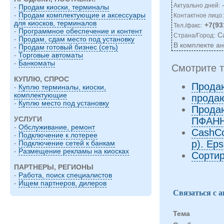
-
Актуально дней:
-
Продам киоски, терминалы
-
Продам комплектующие и аксессуары
Контактное лицо
для киосков, терминалов
:
+7(93
Тел./факс
-
Программное обеспечение и контент
: С
Страна/Город
-
Продам, сдам место под установку
В комплекте ан
-
Продам готовый бизнес (сеть)
-
Торговые автоматы
-
Банкоматы
Смотрите т
КУПЛЮ, СПРОС
Прода
-
Куплю терминалы, киоски,
комплектующие
прода
-
Куплю место под установку
Прода
УСЛУГИ
ПФАН
-
Обслуживание, ремонт
CashCo
-
Подключение к лотерее
р). Ep
-
Подключение сетей к банкам
-
Размещение рекламы на киосках
Сортир
ПАРТНЕРЫ, РЕГИОНЫ
-
Работа, поиск специалистов
-
Ищем партнеров, дилеров
Связаться с 
Тема