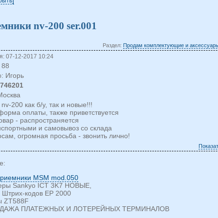
крыть
ники nv-200 ser.001
Раздел:
Продам комплектующие и аксессуары
: 07-12-2017 10:24
88
: Игорь
о
1746201
 Москва
nv-200 как б/у, так и новые!!!
форма оплаты, также приветствуется
овар - распространяется
нспортными и самовывоз со склада
сам, огромная просьба - звонить лично!
Показа
е:
риемники MSM mod.050
еры Sankyo ICT 3K7 НОВЫЕ,
 Штрих-кодов EP 2000
ы ZT588F
ДАЖА ПЛАТЕЖНЫХ И ЛОТЕРЕЙНЫХ ТЕРМИНАЛОВ