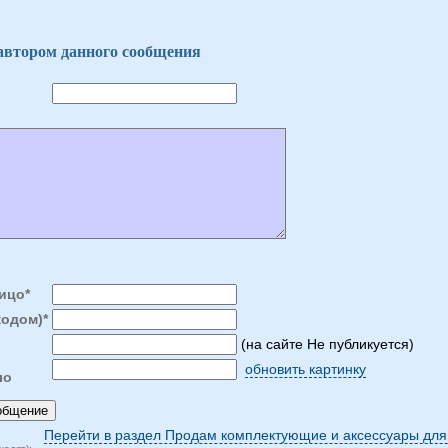
 автором данного сообщения
ицо*
кодом)*
(на сайте Не публикуется)
обновить картинку
ло
Перейти в раздел Продам комплектующие и аксессуары для