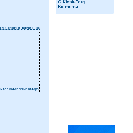
О Kiosk-Torg
Контакты
 для киосков, терминалов
ть все объявления автора