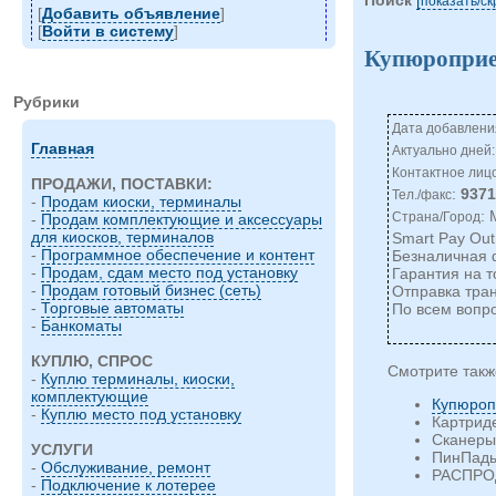
показать/c
[
Добавить объявление
]
[
Войти в систему
]
Купюроприем
Рубрики
Дата добавления
Главная
Актуально дней:
Контактное лиц
ПРОДАЖИ, ПОСТАВКИ:
:
937
Тел./факс
-
Продам киоски, терминалы
:
Страна/Город
-
Продам комплектующие и аксессуары
для киосков, терминалов
Smart Pay Out 
-
Программное обеспечение и контент
Безналичная 
-
Продам, сдам место под установку
Гарантия на т
-
Продам готовый бизнес (сеть)
Отправка тра
-
Торговые автоматы
По всем вопро
-
Банкоматы
КУПЛЮ, СПРОС
Смотрите такж
-
Куплю терминалы, киоски,
комплектующие
Купюроп
-
Куплю место под установку
Картрид
Сканеры
УСЛУГИ
ПинПад
-
Обслуживание, ремонт
РАСПРО
-
Подключение к лотерее