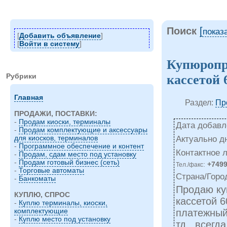
Поиск
[
показ
[
Добавить объявление
]
[
Войти в систему
]
Купюропр
Рубрики
кассетой 
Главная
Раздел:
Пр
ПРОДАЖИ, ПОСТАВКИ:
-
Продам киоски, терминалы
Дата добавле
-
Продам комплектующие и аксессуары
для киосков, терминалов
Актуально д
-
Программное обеспечение и контент
Контактное 
-
Продам, сдам место под установку
-
Продам готовый бизнес (сеть)
:
+749
Тел./факс
-
Торговые автоматы
Страна/Горо
-
Банкоматы
Продаю ку
КУПЛЮ, СПРОС
кассетой 6
-
Куплю терминалы, киоски,
комплектующие
платежный
-
Куплю место под установку
тд., всегд