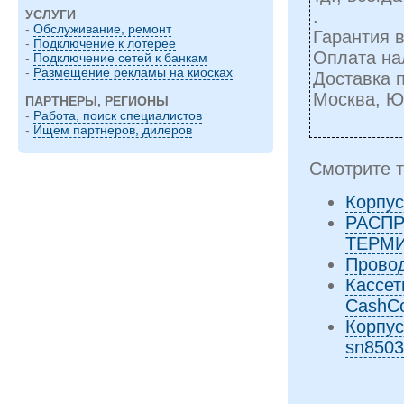
.
УСЛУГИ
-
Обслуживание, ремонт
Гарантия в
-
Подключение к лотерее
Оплата на
-
Подключение сетей к банкам
-
Размещение рекламы на киосках
Доставка п
Москва, 
ПАРТНЕРЫ, РЕГИОНЫ
-
Работа, поиск специалистов
-
Ищем партнеров, дилеров
Смотрите т
Корпус
РАСП
ТЕРМ
Провод
Кассет
CashC
Корпус
sn8503