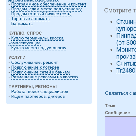
-
Программное обеспечение и контент
-
Продам, сдам место под установку
Смотрите т
-
Продам готовый бизнес (сеть)
-
Торговые автоматы
Станин
-
Банкоматы
купюр
КУПЛЮ, СПРОС
Пинпад
-
Куплю терминалы, киоски,
(от 30
комплектующие
-
Куплю место под установку
Монито
произв
УСЛУГИ
-
Обслуживание, ремонт
Считыв
-
Подключение к лотерее
Тг2480
-
Подключение сетей к банкам
-
Размещение рекламы на киосках
ПАРТНЕРЫ, РЕГИОНЫ
-
Работа, поиск специалистов
Связаться с 
-
Ищем партнеров, дилеров
Тема
Cообщение