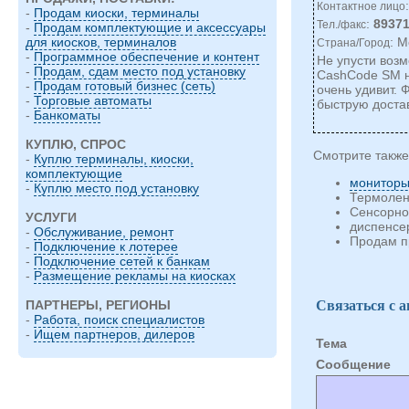
Контактное лицо
-
Продам киоски, терминалы
:
8937
Тел./факс
-
Продам комплектующие и аксессуары
: М
для киосков, терминалов
Страна/Город
-
Программное обеспечение и контент
Не упусти воз
-
Продам, сдам место под установку
CashCode SM на
-
Продам готовый бизнес (сеть)
очень удивит. 
-
Торговые автоматы
быструю достав
-
Банкоматы
КУПЛЮ, СПРОС
Смотрите также
-
Куплю терминалы, киоски,
комплектующие
мониторы
-
Куплю место под установку
Термолен
Сенсорно
УСЛУГИ
диспенсе
-
Обслуживание, ремонт
Продам пр
-
Подключение к лотерее
-
Подключение сетей к банкам
-
Размещение рекламы на киосках
Связаться с 
ПАРТНЕРЫ, РЕГИОНЫ
-
Работа, поиск специалистов
-
Ищем партнеров, дилеров
Тема
Cообщение