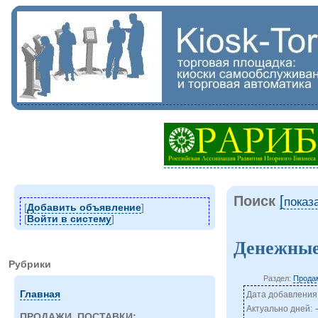
Поиск
[
показ
[
Добавить объявление
]
[
Войти в систему
]
Денежные
Рубрики
Раздел:
Продам
Главная
Дата добавления:
Актуально дней:
ПРОДАЖИ, ПОСТАВКИ: