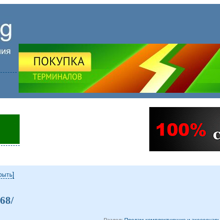
]
крыть
68/
Раздел:
Продам комплектующие и аксессуары