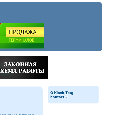
О Kiosk-Torg
Контакты
 для киосков, терминалов