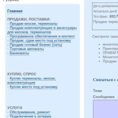
Дата добавления
Главная
Актуально дней:
:
891
Тел./факс
ПРОДАЖИ, ПОСТАВКИ:
Продаю термо
-
Продам киоски, терминалы
-
Продам комплектующие и аксессуары
для киосков, терминалов
-
Программное обеспечение и контент
Смотрите такж
-
Продам, сдам место под установку
монетоп
-
Продам готовый бизнес (сеть)
Принтеры
-
Торговые автоматы
ПРИЕМ 
-
Банкоматы
Монетоп
Продаю 
КУПЛЮ, СПРОС
-
Куплю терминалы, киоски,
Связаться с
комплектующие
-
Куплю место под установку
Тема
Cообщение
УСЛУГИ
-
Обслуживание, ремонт
-
Подключение к лотерее