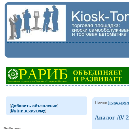
Поиск
[
показать/c
[
Добавить объявление
]
[
Войти в систему
]
Аналог AV 2
Рубрики