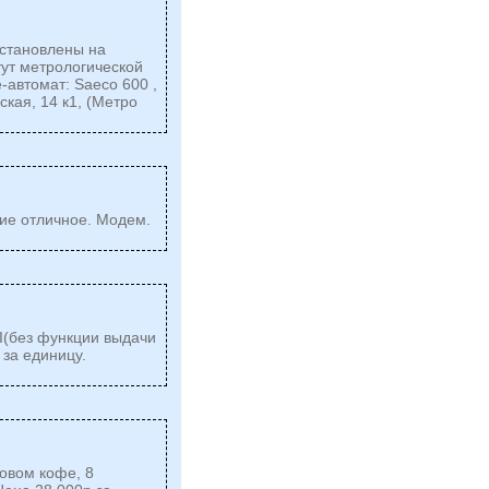
установлены на
тут метрологической
-автомат: Saeco 600 ,
кая, 14 к1, (Метро
ие отличное. Модем.
I(без функции выдачи
 за единицу.
новом кофе, 8