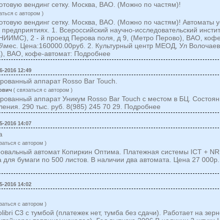
отовую вендинг сетку. Москва, ВАО. (Можно по частям)!
аться c автором )
отовую вендинг сетку. Москва, ВАО. (Можно по частям)! Автоматы 
 предприятиях. 1. Всероссийский научно-исследовательский инсти
ИИМС), 2 - й проезд Перова поля, д 9, (Метро Перово), ВАО, кофе
б\мес. Цена:160000.00руб. 2. Культурный центр МЕОД, Ул Волочаевс
), ВАО, кофе-автомат: Подробнее
6-2016 12:49
рованный аппарат Rosso Bar Touch.
ович
( cвязаться c автором )
ованный аппарат Уникум Rosso Bar Touch с местом в БЦ. Состоян
ления. 290 тыс. руб. 8(985) 245 70 29. Подробнее
5-2016 14:07
а
заться c автором )
овальный автомат Копиркин Оптима. Платежная системы ICT + NR
а для бумаги по 500 листов. В наличии два автомата. Цена 27 000р.
5-2016 14:02
заться c автором )
ibri C3 с тумбой (платежек нет, тумба без сдачи). Работает на зер