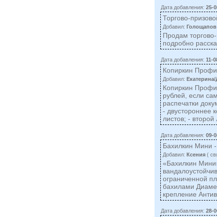
Дата добавления:
25-0
Торгово-призов
Добавил:
Голощапов
Продам торгово-
подробно расска
Дата добавления:
11-0
Копиркин Профи 
Добавил:
Екатерина
Копиркин Профи 
рублей, если са
распечатки доку
- двустороннее к
листов; - второй
Дата добавления:
09-0
Бахилкин Мини -
Добавил:
Ксения
( cв
«Бахилкин Мини»
вандалоустойчив
ограниченной пл
бахилами Диамет
крепление Антив
Дата добавления:
28-0