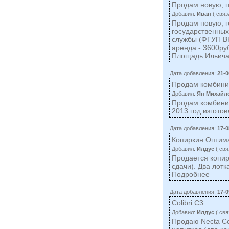
Продам новую, г
Добавил:
Иван
( cвяз
Продам новую, г
государственных
службы (ФГУП ВН
аренда - 3600ру
Площадь Ильича
Дата добавления:
21-0
Продам комбини
Добавил:
Ян Михайл
Продам комбинир
2013 год изготов
Дата добавления:
17-0
Копиркин Оптим
Добавил:
Илдус
( cвя
Продается копир
сдачи). Два лотк
Подробнее
Дата добавления:
17-0
Colibri C3
Добавил:
Илдус
( cвя
Продаю Necta Col