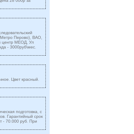
Цена 28 000р за
сследовательский
(Метро Перово), ВАО,
ый центр МЕОД, Ул
нда - 3000руб\мес.
ное. Цвет красный.
ческая подготовка, с
ов. Гарантийный срок
 - 70.000 руб. При