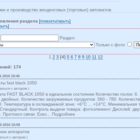
ки и производство вендинговых (торговых) автоматов.
новления раздела
[
]
показать/cкрыть
]
крыть
:
Раздел:
Только с фото
1
2
3
[4]
5
6
7
8
9
10
11
12
ений: 174
1-2016 19:40
ы fast black 1050
заться c автором )
та FAST BLACK 1050 в идеальном состоянии Количество полок: 6. 
 двойных. Количество загружаемых продуктов: 360 - 780. Количес
0. Температура в охлаждаемой зоне: +6°С ... +14°С. Минимальная 
 Стандартный. Контроль выдачи товара: фотоэлемент. Дисплей: дв
 Протокол связи: Exec... Подробнее
0-2016 15:09
ник аппаратов
аться c автором )