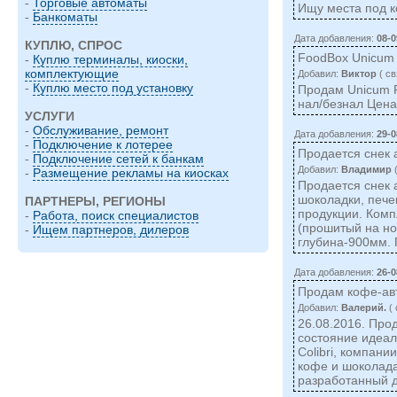
-
Торговые автоматы
Ищу места под к
-
Банкоматы
Дата добавления:
08-0
КУПЛЮ, СПРОС
FoodBox Unicum
-
Куплю терминалы, киоски,
комплектующие
Добавил:
Виктор
( cв
-
Куплю место под установку
Продам Unicum F
нал/безнал Цена
УСЛУГИ
-
Обслуживание, ремонт
Дата добавления:
29-0
-
Подключение к лотерее
Продается снек 
-
Подключение сетей к банкам
Добавил:
Владимир
(
-
Размещение рекламы на киосках
Продается снек 
шоколадки, пече
ПАРТНЕРЫ, РЕГИОНЫ
продукции. Комп
-
Работа, поиск специалистов
(прошитый на но
-
Ищем партнеров, дилеров
глубина-900мм. 
Дата добавления:
26-0
Продам кофе-авт
Добавил:
Валерий.
( 
26.08.2016. Прод
состояние идеал
Colibri, компан
кофе и шоколад
разработанный 