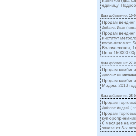
напитков (два к
единицу. Подро
Дата добавления:
10-0
Продам вендинг 
Добавил:
Иван
( cвяз
Продам вендинг 
институт метрол
кофе-автомат: S
Волочаевская, 1
Цена:150000.00
Дата добавления:
27-0
Продам комбини
Добавил:
Ян Михало
Продам комбинир
Модем. 2013 год 
Дата добавления:
25-0
Продам торговы
Добавил:
Андрей
( c
Продам торговый
купюроприемнико
6 месяцев на уз
заказе от 3-х ав