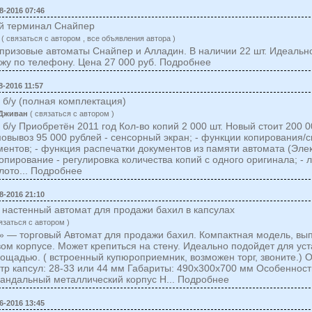
8-2016 07:46
ой терминал Снайпер
( cвязаться c автором , все объявления автора )
призовые автоматы Снайпер и Алладин. В наличии 22 шт. Идеальн
жу по телефону. Цена 27 000 руб. Подробнее
8-2016 11:57
б/у (полная комплектация)
/Дживан
( cвязаться c автором )
б/у Приобретён 2011 год Кол-во копий 2 000 шт. Новый стоит 200 
мовывоз 95 000 рублей - сенсорный экран; - функции копирования/
ментов; - функция распечатки документов из памяти автомата (Эле
опирование - регулировка количества копий с одного оригинала; - 
 лото... Подробнее
8-2016 21:10
 настенный автомат для продажи бахил в капсулах
язаться c автором )
 — торговый Автомат для продажи бахил. Компактная модель, вы
ом корпусе. Может крепиться на стену. Идеально подойдет для уст
ощадью. ( встроенный купюроприемник, возможен торг, звоните.) О
р капсул: 28-33 или 44 мм Габариты: 490x300x700 мм Особенност
андальный металлический корпус Н... Подробнее
6-2016 13:45