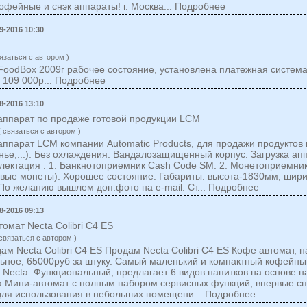
офейные и снэк аппараты! г. Москва... Подробнее
9-2016 10:30
язаться c автором )
oodBox 2009г рабочее состояние, установлена платежная систем
 109 000р... Подробнее
8-2016 13:10
аппарат по продаже готовой продукции LCM
 cвязаться c автором )
аппарат LCM компании Automatic Products, для продажи продуктов 
нье,...). Без охлаждения. Вандалозащищенный корпус. Загрузка ап
лектация : 1. Банкнотоприемник Cash Code SM. 2. Монетоприемни
вые монеты). Хорошее состояние. Габариты: высота-1830мм, шир
По желанию вышлем доп.фото на e-mail. Ст... Подробнее
8-2016 09:13
омат Necta Colibri C4 ES
cвязаться c автором )
ам Necta Colibri C4 ES Продам Necta Colibri C4 ES Кофе автомат, н
ьное, 65000руб за штуку. Самый маленький и компактный кофейны
ии Necta. Функциональный, предлагает 6 видов напитков на основе 
а Мини-автомат с полным набором сервисных функций, впервые с
для использования в небольших помещени... Подробнее