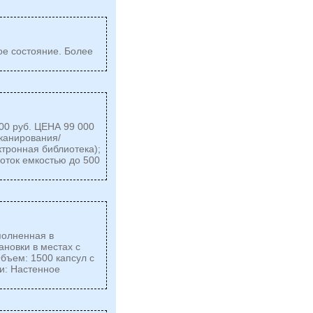
ое состояние. Более
000 руб. ЦЕНА 99 000
сканирования/
ктронная библиотека);
лоток емкостью до 500
полненная в
ановки в местах с
бъем: 1500 капсул с
и: Настенное