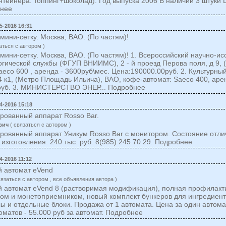
онтейнера: топпинг+шоколад). Год выпуска 2006 В наличии 3 штуки 
бнее
5-2016 16:31
мини-сетку. Москва, ВАО. (По частям)!
аться c автором )
мини-сетку. Москва, ВАО. (По частям)! 1. Всероссийский научно-и
огической службы (ФГУП ВНИИМС), 2 - й проезд Перова поля, д 9, 
aeco 600 , аренда - 3600руб\мес. Цена:190000.00руб. 2. Культурн
4 к1, (Метро Площадь Ильича), ВАО, кофе-автомат: Saeco 400, аре
руб. 3. МИНИСТЕРСТВО ЭНЕР... Подробнее
4-2016 15:18
рованный аппарат Rosso Bar.
вич
( cвязаться c автором )
ованный аппарат Уникум Rosso Bar с монитором. Состояние отлич
изготовления. 240 тыс. руб. 8(985) 245 70 29. Подробнее
4-2016 11:12
й автомат eVend
вязаться c автором , все объявления автора )
 автомат eVend 8 (растворимая модификация), полная профилакти
м и монетоприемником, новый комплект бункеров для ингредиент
лы и отдельные блоки. Продажа от 1 автомата. Цена за один автомат
томатов - 55.000 руб за автомат. Подробнее