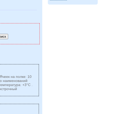
Ячеек на полке: 10
тво наименований
температура: +3°С .
ухстрочный