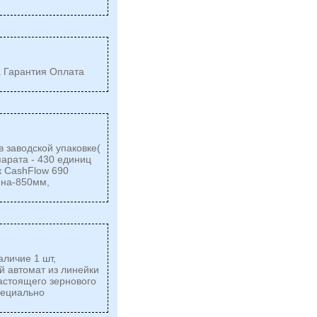
а Гарантия Оплата
в заводской упаковке(
парата - 430 единиц
к CashFlow 690
ина-850мм,
аличие 1 шт,
й автомат из линейки
настоящего зернового
пециально