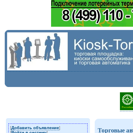
[
Добавить объявление
]
Торговые а
[
Войти в систему
]